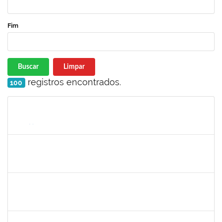
Fim
Buscar
Limpar
registros encontrados.
100
Matrícula
Nome
Cargo
Processo
Início
Fim
Status
1047986
ROBSON DE JESUS SANTOS
Técnico
23007.00005579/2025-61
05/05/2025
02/08/2025
Concluído
1751422
SERGIO SANTOS DE ALMEIDA
Técnico
23007.00024480/2024-54
05/05/2025
02/08/2025
Concluído