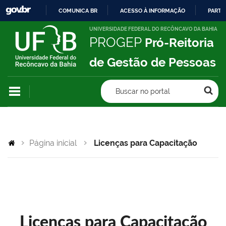
COMUNICA BR
ACESSO À INFORMAÇÃO
PARTI
IR
UNIVERSIDADE FEDERAL DO RECÔNCAVO DA BAHIA
PROGEP
Pró-Reitoria
PARA
O
de Gestão de Pessoas
CONTEÚDO
Buscar no portal
Página inicial
Licenças para Capacitação
Licenças para Capacitação