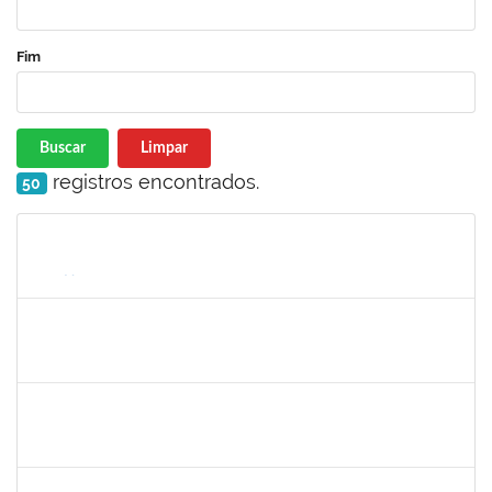
Fim
Buscar
Limpar
registros encontrados.
50
Matrícula
Nome
Cargo
Processo
Início
Fim
Status
1047986
ROBSON DE JESUS SANTOS
Técnico
23007.00005579/2025-61
05/05/2025
02/08/2025
Concluído
1751422
SERGIO SANTOS DE ALMEIDA
Técnico
23007.00024480/2024-54
05/05/2025
02/08/2025
Concluído