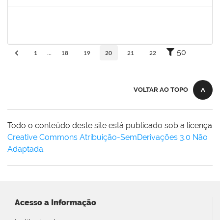
Concluído
2257623
SILVANIA CONCEICAO SILVA
Técnico
23007.00004824/2025-76
06/10/2025
04/11/2025
Concluído
50
1
...
18
19
20
21
22
VOLTAR AO TOPO
Todo o conteúdo deste site está publicado sob a licença
Creative Commons Atribuição-SemDerivações 3.0 Não
Adaptada
.
Acesso a Informação