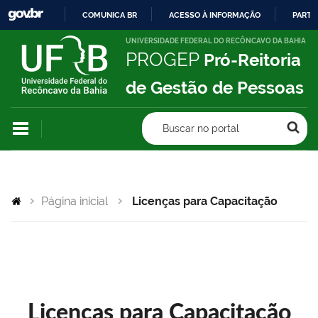
COMUNICA BR
ACESSO À INFORMAÇÃO
PARTI
IR
UNIVERSIDADE FEDERAL DO RECÔNCAVO DA BAHIA
PROGEP
Pró-Reitoria
PARA
O
de Gestão de Pessoas
CONTEÚDO
Buscar no portal
Página inicial
Licenças para Capacitação
Licenças para Capacitação