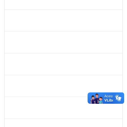
23007.00011055/2025-37
01/09/2025
30/09/2025
Concluído
1861104
GREICIANE DE SOUZA SANTOS
Técnico
23007.00014744/2025-53
01/09/2025
30/09/2025
Concluído
1261571
IRACI DAS MERCES MOREIRA
Técnico
23007.00003160/2025-93
01/09/2025
30/09/2025
Concluído
2257476
IDELVANDRO FERRAZ RIBEIRO JUNIOR
Técnico
23007.00018330/2024-40
04/08/2025
03/10/2025
Concluído
2257657
MARIA FABIANA BARRETO NERI
Técnico
23007.00002251/2025-95
07/07/2025
04/10/2025
Concluído
1591709
CELESTE DA SILVA SANTOS
Técnico
23007.00017288/2025-41
08/09/2025
05/10/2025
Concluído
1945088