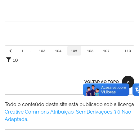
1206390
Suzane Tavares de Pinho Pepe
Docente
23007.031290/2018-17
03/03/2019
31/05/2019
Concluído
1755323
Eron Lemos Piton
Técnico
23007.00001072/2019-33
01/03/2019
29/05/2019
Concluído
1
...
103
104
105
106
107
...
110
10
VOLTAR AO TOPO
Todo o conteúdo deste site está publicado sob a licença
Creative Commons Atribuição-SemDerivações 3.0 Não
Adaptada
.