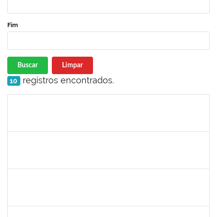
Fim
Buscar
Limpar
registros encontrados.
10
Matrícula
Nome
Cargo
Processo
Início
Fim
Status
286395
Josefa de Jesus Oliveira
Técnico
23007.00001795/2019-09
25/03/2019
24/05/2019
Concluído
1755063
Juliana das Neves Santos
Técnico
23007.003359/2019-73
18/03/2019
16/04/2019
Concluído