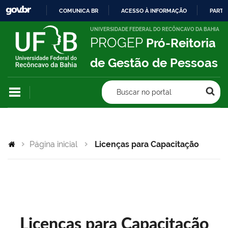
COMUNICA BR
ACESSO À INFORMAÇÃO
PARTI
IR
UNIVERSIDADE FEDERAL DO RECÔNCAVO DA BAHIA
PROGEP
Pró-Reitoria
PARA
O
de Gestão de Pessoas
CONTEÚDO
Buscar no portal
Página inicial
Licenças para Capacitação
Licenças para Capacitação