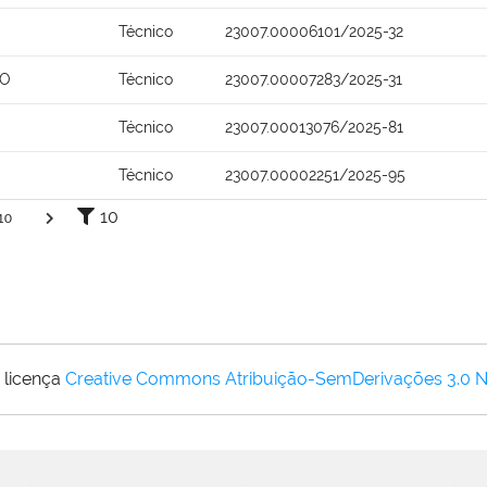
Técnico
23007.00006101/2025-32
RO
Técnico
23007.00007283/2025-31
Técnico
23007.00013076/2025-81
Técnico
23007.00002251/2025-95
10
10
 licença
Creative Commons Atribuição-SemDerivações 3.0 