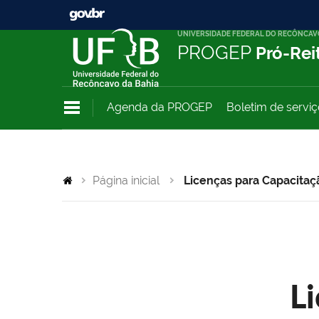
UNIVERSIDADE FEDERAL DO RECÔNCAV
PROGEP
Pró-Rei
Agenda da PROGEP
Boletim de servi
Página inicial
Licenças para Capacitaç
L