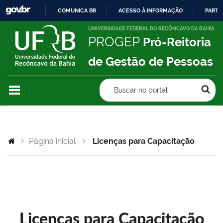
COMUNICA BR
ACESSO À INFORMAÇÃO
PARTI
IR
UNIVERSIDADE FEDERAL DO RECÔNCAVO DA BAHIA
PROGEP
Pró-Reitoria
PARA
O
de Gestão de Pessoas
CONTEÚDO
Buscar no portal
Página inicial
Licenças para Capacitação
Licenças para Capacitação