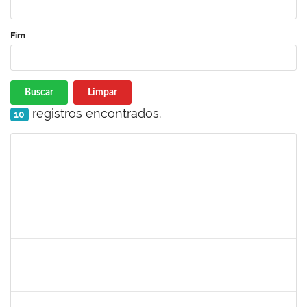
Fim
Buscar
Limpar
registros encontrados.
10
Matrícula
Nome
Cargo
Processo
Início
Fim
Status
2978803
DHIEGO MEDINA DA SILVA
Técnico
23007.00005481/2025-88
07/04/2025
05/07/2025
Concluído
2257598
RAPHAEL LIMA COSTA
Técnico
23007.00003483/2025-05
31/03/2025
17/04/2025
Concluído