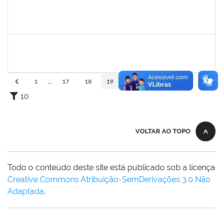
LUCIANO DA SILVA CRUZ
LUCIANO DA SILVA CRUZ
Técnico
23007.00002782/2025-17
19/03/2025
16/06/2025
Concluído
1558280
JANETE DOS SANTOS
23007.00003613/2025-84
17/03/2025
31/03/2025
Concluído
1
...
17
18
19
20
21
...
110
10
VOLTAR AO TOPO
Todo o conteúdo deste site está publicado sob a licença
Creative Commons Atribuição-SemDerivações 3.0 Não
Adaptada
.