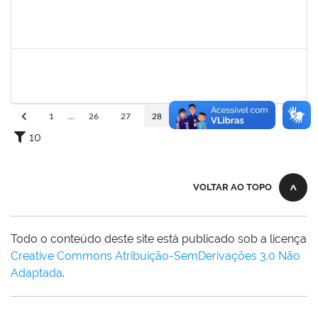
2257466
LILIANE ANDRADE SANDE DA SILVA
Técnico
23007.00024961/2023-68
07/10/2024
05/11/2024
Concluído
1551103
GABRIELE GROSSI
Docente
23007.00013131/2024-54
05/10/2024
31/12/2024
Concluído
1
...
26
27
28
29
30
...
110
10
VOLTAR AO TOPO
Todo o conteúdo deste site está publicado sob a licença
Creative Commons Atribuição-SemDerivações 3.0 Não
Adaptada
.