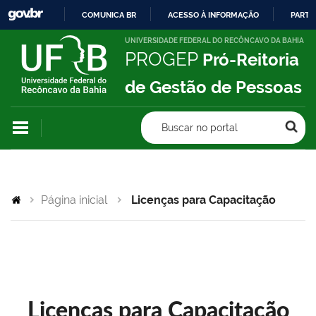
COMUNICA BR
ACESSO À INFORMAÇÃO
PARTI
IR
UNIVERSIDADE FEDERAL DO RECÔNCAVO DA BAHIA
PROGEP
Pró-Reitoria
PARA
O
de Gestão de Pessoas
CONTEÚDO
Buscar no portal
Página inicial
Licenças para Capacitação
Licenças para Capacitação