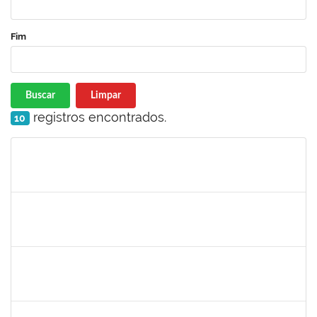
Fim
Buscar
Limpar
registros encontrados.
10
Matrícula
Nome
Cargo
Processo
Início
Fim
Status
1752965
DANILO MAIA DE SANTANA
Técnico
23007.00016563/2024-25
14/10/2024
01/11/2024
Concluído
2401210
ALEX DO NASCIMENTO AMBROSIO
Técnico
3007.00014077/2024-23
11/10/2024
25/10/2024
Concluído