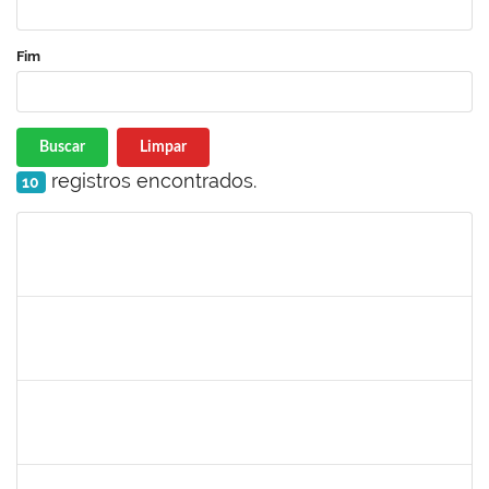
Fim
Buscar
Limpar
registros encontrados.
10
Matrícula
Nome
Cargo
Processo
Início
Fim
Status
1760632
ALINE PEREIRA DA SILVA MATOS
Técnico
23007.00019849/2022-64
06/11/2023
11/12/2023
Concluído
1406311
WANBERTON GABRIEL DE SOUZA
Docente
4054614
06/11/2023
20/12/2023
Concluído