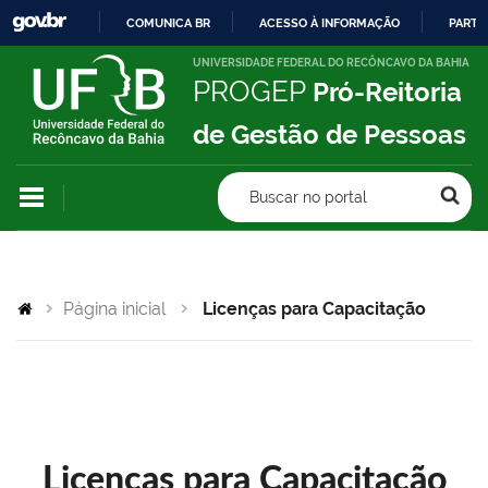
COMUNICA BR
ACESSO À INFORMAÇÃO
PARTI
IR
UNIVERSIDADE FEDERAL DO RECÔNCAVO DA BAHIA
PROGEP
Pró-Reitoria
PARA
O
de Gestão de Pessoas
CONTEÚDO
Buscar no portal
Página inicial
Licenças para Capacitação
Licenças para Capacitação