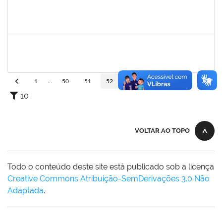
1473363
FERNANDO VICENTINI
Docente
23007.00020868/2023-96
01/11/2023
15/12/2023
Concluído
1715969
PATRICIA VEIGA NASCIMENTO
Docente
23007.00023961/2023-05
01/11/2023
30/12/2023
Concluído
1
...
50
51
52
53
54
...
110
10
VOLTAR AO TOPO
Todo o conteúdo deste site está publicado sob a licença
Creative Commons Atribuição-SemDerivações 3.0 Não
Adaptada
.