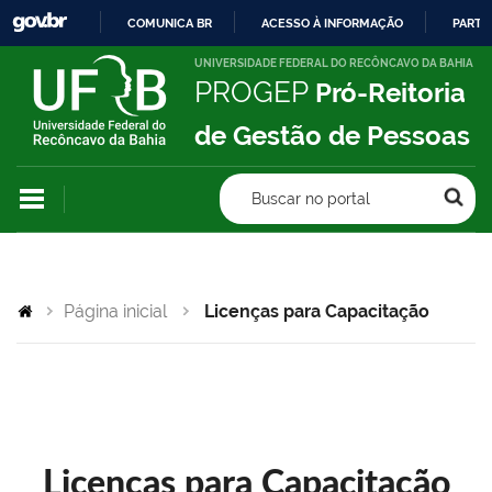
COMUNICA BR
ACESSO À INFORMAÇÃO
PARTI
IR
UNIVERSIDADE FEDERAL DO RECÔNCAVO DA BAHIA
PROGEP
Pró-Reitoria
PARA
O
de Gestão de Pessoas
CONTEÚDO
Buscar no portal
Página inicial
Licenças para Capacitação
Licenças para Capacitação