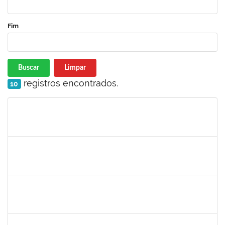
Fim
Buscar
Limpar
registros encontrados.
10
Matrícula
Nome
Cargo
Processo
Início
Fim
Status
2401210
ALEX DO NASCIMENTO AMBROSIO
Técnico
23007.00026404/2022-07
12/06/2023
11/07/2023
Concluído
1753043
MARCUS PIMENTEL OLIVEIRA
Técnico
23007.00006293/2023-92
08/06/2023
07/07/2023
Concluído