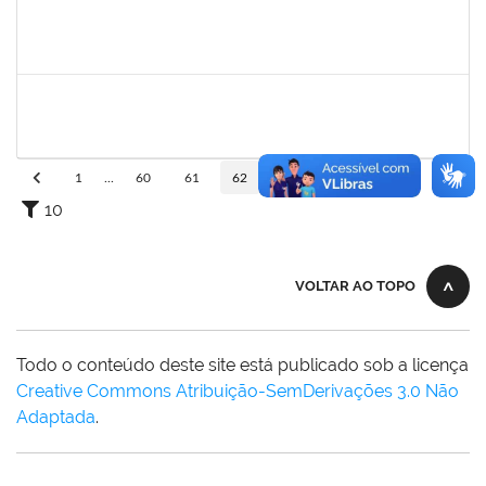
279671
MARIA BARBARA GONCALVES DOS SANTOS SILVA
Técnico
23007.00009774/2023-98
22/05/2023
22/06/2023
Concluído
1152634
LUCIANO BORGES FREIRE
Técnico
23007.00009350/2023-03
18/05/2023
01/07/2023
Concluído
1
...
60
61
62
63
64
...
110
10
VOLTAR AO TOPO
Todo o conteúdo deste site está publicado sob a licença
Creative Commons Atribuição-SemDerivações 3.0 Não
Adaptada
.