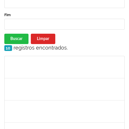
Fim
Buscar
Limpar
registros encontrados.
10
Matrícula
Nome
Cargo
Processo
Início
Fim
Status
1760672
Denis Gadelha do Nascimento
Técnico
23007.00022199/2019-61
04/02/2020
03/05/2020
Concluído
1887545
Leila Selles Lima Silva
Técnico
23007.00023932/2019-24
03/02/2020
02/05/2020
Concluído