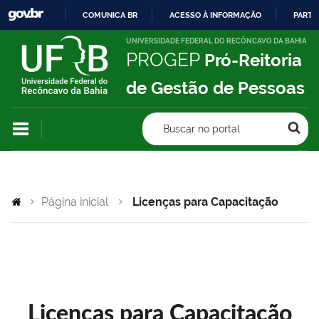
COMUNICA BR
ACESSO À INFORMAÇÃO
PARTI
IR
UNIVERSIDADE FEDERAL DO RECÔNCAVO DA BAHIA
PROGEP
Pró-Reitoria
PARA
O
de Gestão de Pessoas
CONTEÚDO
Buscar no portal
Página inicial
Licenças para Capacitação
Licenças para Capacitação