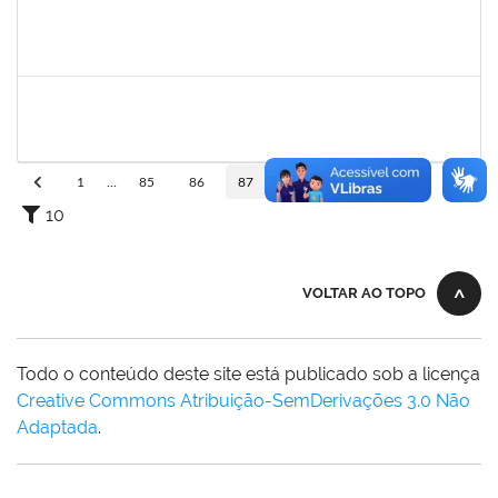
1760968
Valdir Leanderson Cirqueira de Oliveira
Técnico
23007.00026930/2019-73
31/01/2020
30/04/2020
Concluído
1743719
Neubler Nilo Ribeiro Cunha
Técnico
23007.00022116/2019-71
28/01/2020
21/02/2020
Concluído
1
...
85
86
87
88
89
...
110
10
VOLTAR AO TOPO
Todo o conteúdo deste site está publicado sob a licença
Creative Commons Atribuição-SemDerivações 3.0 Não
Adaptada
.