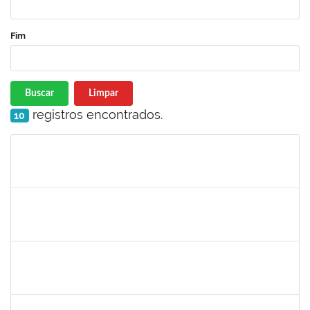
Fim
Buscar
Limpar
registros encontrados.
10
Matrícula
Nome
Cargo
Processo
Início
Fim
Status
1367883
Margarete Costa Helioterio
Docente
23007.00012552/2019-85
29/10/2019
28/01/2020
Concluído
1753167
João Paulo dos Santos Alves
Técnico
23007.00022198/2019-88
28/10/2019
25/01/2020
Concluído