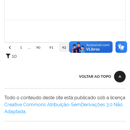
1978502
Fábio Andrade Gomes
Técnico
23007.00014365/2019-22
23/09/2019
21/12/2019
Concluído
2072268
Jânia Betânia alves da Silva
Docente
23007.00013023/2019-75
20/09/2019
19/12/2019
Concluído
1
...
90
91
92
93
94
...
110
10
VOLTAR AO TOPO
Todo o conteúdo deste site está publicado sob a licença
Creative Commons Atribuição-SemDerivações 3.0 Não
Adaptada
.