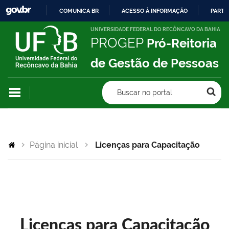
COMUNICA BR
ACESSO À INFORMAÇÃO
PARTI
IR
UNIVERSIDADE FEDERAL DO RECÔNCAVO DA BAHIA
PROGEP
Pró-Reitoria
PARA
O
de Gestão de Pessoas
CONTEÚDO
Buscar no portal
Página inicial
Licenças para Capacitação
Licenças para Capacitação