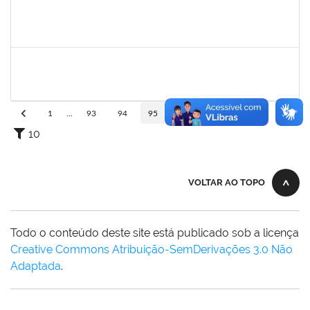
1753005
Jadmilson da Cruz Dias
Técnico
23007.00001609/2019-84
05/08/2019
02/11/2019
Concluído
1557623
Valdemir Santana da Paz
Técnico
23007.00004443/2019-02
05/08/2019
04/11/2019
Concluído
1
...
93
94
95
96
97
...
110
10
VOLTAR AO TOPO
Todo o conteúdo deste site está publicado sob a licença
Creative Commons Atribuição-SemDerivações 3.0 Não
Adaptada
.