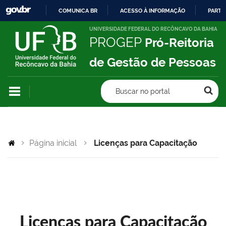
COMUNICA BR
ACESSO À INFORMAÇÃO
PARTI
IR
UNIVERSIDADE FEDERAL DO RECÔNCAVO DA BAHIA
PROGEP
Pró-Reitoria
PARA
O
de Gestão de Pessoas
CONTEÚDO
Buscar no portal
Página inicial
Licenças para Capacitação
Licenças para Capacitação