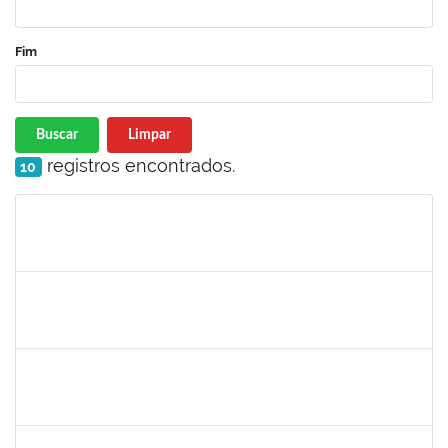
Fim
Buscar
Limpar
registros encontrados.
10
Matrícula
Nome
Cargo
Processo
Início
Fim
Status
1809432
Sabrina Mara Sant’Anna
Docente
23007.00016193/2019-39
20/08/2019
19/11/2019
Concluído
287123
Pedro dos Santos Nascimento
Técnico
23007.00016663/2019-56
19/08/2019
18/11/2019
Concluído