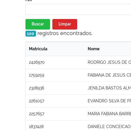
Buscar
Limpar
registros encontrados.
100
Matrícula
Nome
2426970
RODRIGO JESUS DE O
1759259
FABIANA DE JESUS C
2328936
JENILDA BASTOS ALM
2261057
EVANDRO SILVA DE F
2257657
MARIA FABIANA BARR
1837428
DANIELE CONCEICA