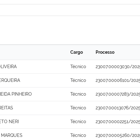
Cargo
Processo
LIVEIRA
Técnico
23007.00003030/202
ERQUEIRA
Técnico
23007.00006101/2025
EIDA PINHEIRO
Técnico
23007.00007283/2025
REITAS
Técnico
23007.00013076/2025
ETO NERI
Técnico
23007.00002251/202
O MARQUES
Técnico
23007.00005260/202