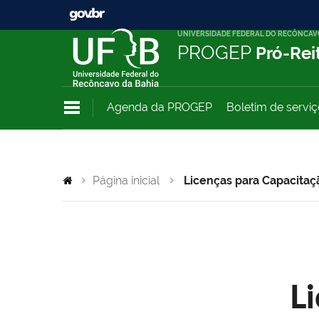
UNIVERSIDADE FEDERAL DO RECÔNCAV
PROGEP
Pró-Rei
Agenda da PROGEP
Boletim de servi
Página inicial
Licenças para Capacitaç
L