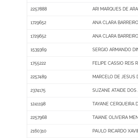
2257888
ARI MARQUES DE AR
1729652
ANA CLARA BARREIR
1729652
ANA CLARA BARREIR
1539369
SERGIO ARMANDO DIN
1755222
FELIPE CASSIO REIS
2257489
MARCELO DE JESUS 
2374175
SUZANE ATAIDE DOS
1241198
TAYANE CERQUEIRA D
2257968
TAIANE OLIVEIRA ME
2160310
PAULO RICARDO XAVI