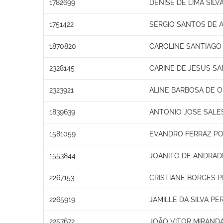
1782699
DENISE DE LIMA SILV
1751422
SERGIO SANTOS DE 
1870820
CAROLINE SANTIAGO
2328145
CARINE DE JESUS S
2323921
ALINE BARBOSA DE O
1839639
ANTONIO JOSE SALE
1581059
EVANDRO FERRAZ PO
1553844
JOANITO DE ANDRADE
2267153
CRISTIANE BORGES P
2265919
JAMILLE DA SILVA PE
2257672
JOÃO VITOR MIRAND