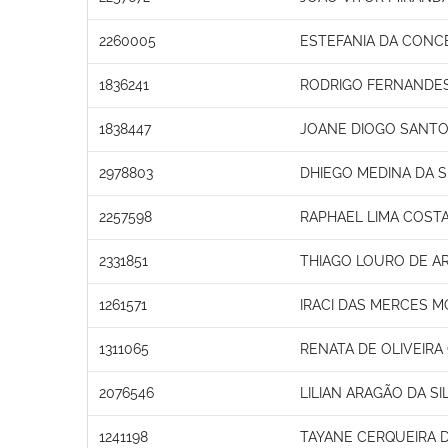
2260005
ESTEFANIA DA CONC
1836241
RODRIGO FERNANDE
1838447
JOANE DIOGO SANTO
2978803
DHIEGO MEDINA DA S
2257598
RAPHAEL LIMA COST
2331851
THIAGO LOURO DE A
1261571
IRACI DAS MERCES M
1311065
RENATA DE OLIVEIR
2076546
LILIAN ARAGÃO DA SI
1241198
TAYANE CERQUEIRA D