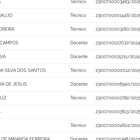
A
Técnico
23007.00003483/202
RAUJO
Técnico
23007.00001446/202
OREIRA
Técnico
23007.00003160/202
A CAMPOS
Docente
23007.00027037/2024
LVA
Docente
23007.00025211/2024
A SILVA DOS SANTOS
Técnico
23007.00000012/202
RA DE JESUS
Docente
23007.00006940/202
RUZ
Técnico
23007.00002782/2025
S
23007.00003613/202
Técnico
23007.00004602/202
DE MIRANDA FERREIRA
Docente
23007.00021398/2024