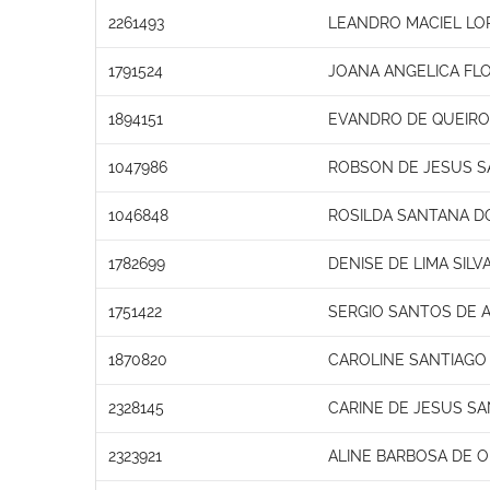
2261493
LEANDRO MACIEL LO
1791524
JOANA ANGELICA FLO
1894151
EVANDRO DE QUEIROZ
1047986
ROBSON DE JESUS 
1046848
ROSILDA SANTANA D
1782699
DENISE DE LIMA SILV
1751422
SERGIO SANTOS DE 
1870820
CAROLINE SANTIAGO
2328145
CARINE DE JESUS S
2323921
ALINE BARBOSA DE O