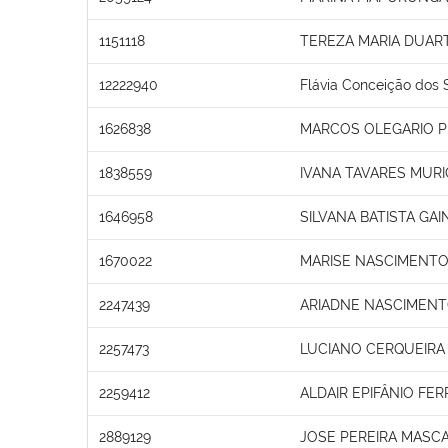
1151118
TEREZA MARIA DUAR
12222940
Flávia Conceição dos 
1626838
MARCOS OLEGARIO 
1838559
IVANA TAVARES MURI
1646958
SILVANA BATISTA GAI
1670022
MARISE NASCIMENTO
2247439
ARIADNE NASCIMEN
2257473
LUCIANO CERQUEIRA
2259412
ALDAIR EPIFÂNIO FER
2889129
JOSE PEREIRA MASC