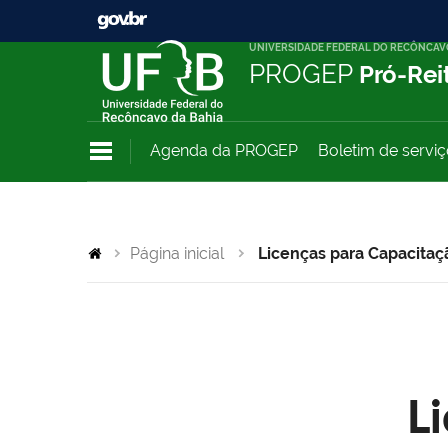
UNIVERSIDADE FEDERAL DO RECÔNCAV
PROGEP
Pró-Rei
Agenda da PROGEP
Boletim de servi
Página inicial
Licenças para Capacitaç
L