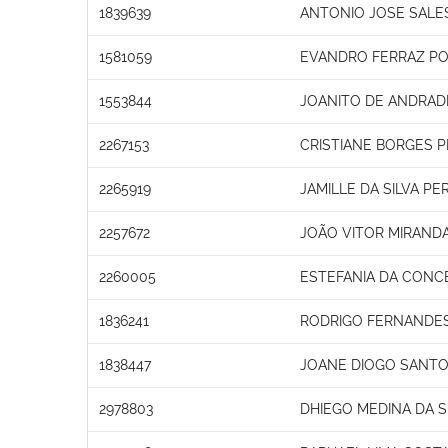
1839639
ANTONIO JOSE SALE
1581059
EVANDRO FERRAZ PO
1553844
JOANITO DE ANDRADE
2267153
CRISTIANE BORGES P
2265919
JAMILLE DA SILVA PE
2257672
JOÃO VITOR MIRAND
2260005
ESTEFANIA DA CONC
1836241
RODRIGO FERNANDE
1838447
JOANE DIOGO SANTO
2978803
DHIEGO MEDINA DA S