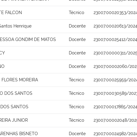
TE FALCON
Técnico
23007.00020353/202
Santos Henrique
Docente
23007.00020613/2024
PESSOA GONDIM DE MATOS
Docente
23007.00025412/2024
CY
Docente
23007.00000311/202
NO
Docente
23007.00002060/202
 FLORES MOREIRA
Técnico
23007.00025959/202
TO DOS SANTOS
Técnico
23007.00030589/202
 DOS SANTOS
Técnico
23007.00017865/202
REIRA JUNIOR
Técnico
23007.00002048/202
ARENHAS BISNETO
Docente
23007.00024982/202