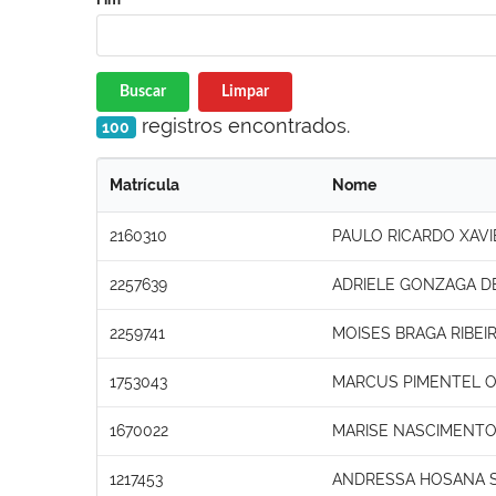
Buscar
Limpar
registros encontrados.
100
Matrícula
Nome
2160310
PAULO RICARDO XAVI
2257639
ADRIELE GONZAGA 
2259741
MOISES BRAGA RIBEI
1753043
MARCUS PIMENTEL O
1670022
MARISE NASCIMENTO
1217453
ANDRESSA HOSANA S