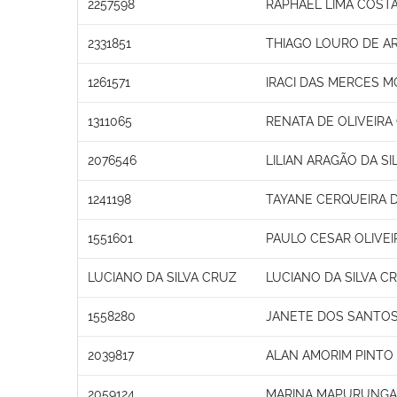
2257598
RAPHAEL LIMA COST
2331851
THIAGO LOURO DE A
1261571
IRACI DAS MERCES M
1311065
RENATA DE OLIVEIR
2076546
LILIAN ARAGÃO DA SI
1241198
TAYANE CERQUEIRA D
1551601
PAULO CESAR OLIVEI
LUCIANO DA SILVA CRUZ
LUCIANO DA SILVA C
1558280
JANETE DOS SANTO
2039817
ALAN AMORIM PINTO
2059124
MARINA MAPURUNGA 