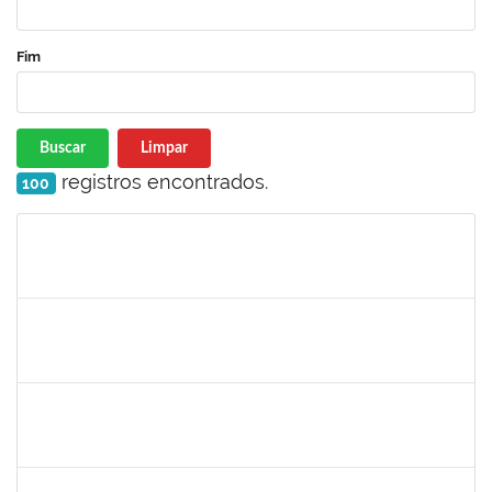
Fim
Buscar
Limpar
registros encontrados.
100
Matrícula
Nome
Cargo
Processo
Início
Fim
Status
1759761
FREDERICO JUNIOR GOMES DA SILVEIRA
Técnico
23007.00029816/2023-30
06/12/2024
20/12/2024
Concluído
1243476
REBECA ARAUJO PASSOS
Docente
23007.00021337/2024-40
04/12/2024
18/12/2024
Concluído