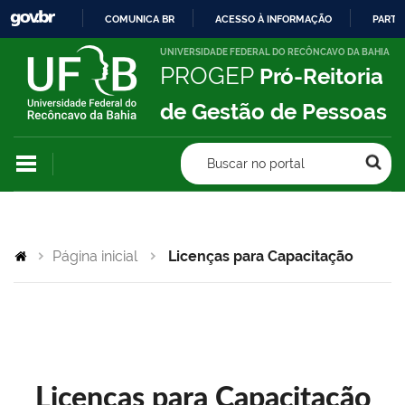
COMUNICA BR
ACESSO À INFORMAÇÃO
PARTI
IR
UNIVERSIDADE FEDERAL DO RECÔNCAVO DA BAHIA
PROGEP
Pró-Reitoria
PARA
O
de Gestão de Pessoas
CONTEÚDO
Buscar no portal
Página inicial
Licenças para Capacitação
Licenças para Capacitação