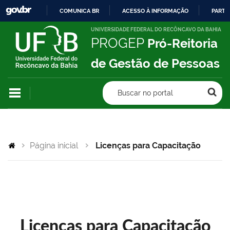
COMUNICA BR
ACESSO À INFORMAÇÃO
PARTI
IR
UNIVERSIDADE FEDERAL DO RECÔNCAVO DA BAHIA
PROGEP
Pró-Reitoria
PARA
O
de Gestão de Pessoas
CONTEÚDO
Buscar no portal
Página inicial
Licenças para Capacitação
Licenças para Capacitação