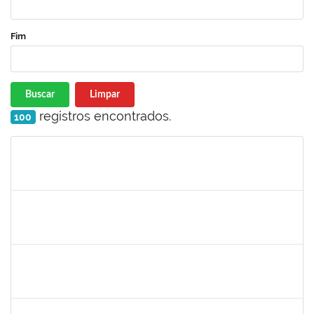
Fim
Buscar
Limpar
registros encontrados.
100
Matrícula
Nome
Cargo
Processo
Início
Fim
Status
1673006
ALINE SANTIAGO BARBOSA
Técnico
23007.00023251/2024-63
20/01/2024
18/02/2025
Concluído
1730986
CAMILLA PINHEIRO BLANCO
Técnico
23007.00025301/2023-06
15/01/2024
09/02/2024
Concluído