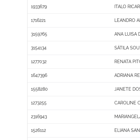
1933679
ITALO RICA
1716221
LEANDRO A
3159765
ANA LUISA
3154134
SÁTILA SOU
1277032
RENATA PIT
1647396
ADRIANA R
1558280
JANETE DO
1273255
CAROLINE 
2316943
MARIANGELA
1526112
ELIANA SA