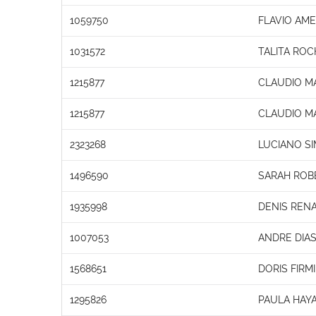
1059750
FLAVIO AM
1031572
TALITA ROC
1215877
CLAUDIO M
1215877
CLAUDIO M
2323268
LUCIANO S
1496590
SARAH ROBE
1935998
DENIS REN
1007053
ANDRE DIA
1568651
DORIS FIRM
1295826
PAULA HAYA