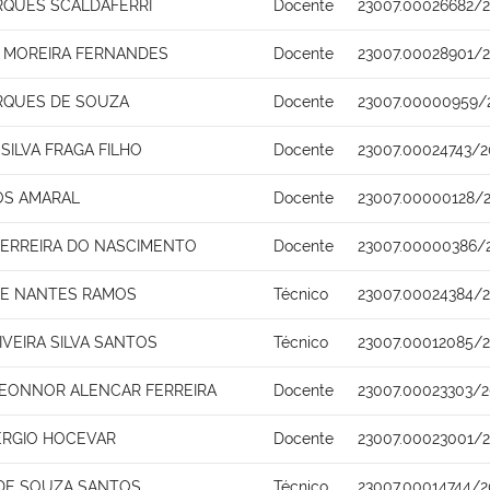
RQUES SCALDAFERRI
Docente
23007.00026682/
 MOREIRA FERNANDES
Docente
23007.00028901/2
RQUES DE SOUZA
Docente
23007.00000959/
SILVA FRAGA FILHO
Docente
23007.00024743/2
OS AMARAL
Docente
23007.00000128/
FERREIRA DO NASCIMENTO
Docente
23007.00000386/
DE NANTES RAMOS
Técnico
23007.00024384/2
IVEIRA SILVA SANTOS
Técnico
23007.00012085/
 LEONNOR ALENCAR FERREIRA
Docente
23007.00023303/2
ERGIO HOCEVAR
Docente
23007.00023001/
 DE SOUZA SANTOS
Técnico
23007.00014744/2