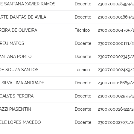
DE SANTANA XAVIER RAMOS
Docente
23007.00028959/2
RTE DANTAS DE AVILA
Docente
23007.00001869/2
EIRA DE OLIVEIRA
Técnico
23007.00004705/
BREU MATOS
Docente
23007.00000171/2
ANTANA PORTO
Docente
23007.00002345/2
 DE SOUZA SANTOS
Técnico
23007.00002489/
 SILVA LIMA ANDRADE
Docente
23007.00018669/
ALVES PEREIRA
Docente
23007.00002975/2
ZZI PIASENTIN
Docente
23007.00026322/2
HELE LOPES MACEDO
Docente
23007.00027071/2