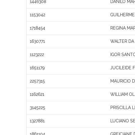
1446308
DANILO MA
1153042
GUILHERME
1718454
REGINA MA
1630771
WALTER DA 
1123222
IGOR SANT
1651179
JUCILEIDE 
2257315
MAURICIO 
1162621
WILLIAM OL
3145225
PRISCILLA
1327881
LUCIANO S
1861104
GREICIANE