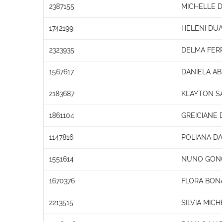
2387155
MICHELLE 
1742199
HELENI DUA
2323935
DELMA FERR
1567617
DANIELA A
2183687
KLAYTON S
1861104
GREICIANE
1147816
POLIANA DA
1551614
NUNO GONC
1670376
FLORA BONA
2213515
SILVIA MIC