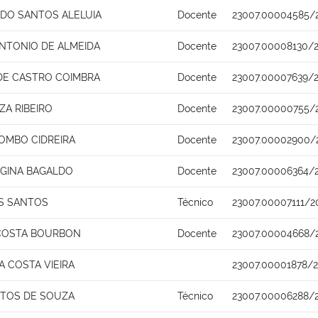
RDO SANTOS ALELUIA
Docente
23007.00004585/
NTONIO DE ALMEIDA
Docente
23007.00008130/2
 DE CASTRO COIMBRA
Docente
23007.00007639/2
ZA RIBEIRO
Docente
23007.00000755/
OMBO CIDREIRA
Docente
23007.00002900/
EGINA BAGALDO
Docente
23007.00006364/
S SANTOS
Técnico
23007.00007111/2
COSTA BOURBON
Docente
23007.00004668/
 COSTA VIEIRA
23007.00001878/2
NTOS DE SOUZA
Técnico
23007.00006288/