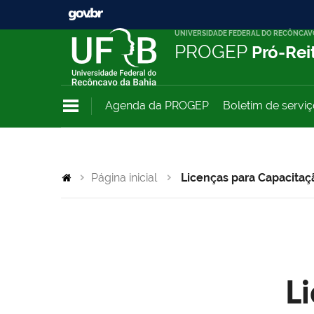
UNIVERSIDADE FEDERAL DO RECÔNCAV
PROGEP
Pró-Rei
Agenda da PROGEP
Boletim de servi
Página inicial
Licenças para Capacitaç
L