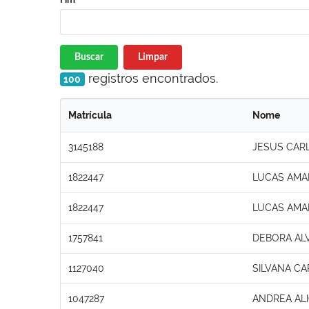
Buscar
Limpar
registros encontrados.
100
Matrícula
Nome
3145188
JESUS CAR
1822447
LUCAS AMA
1822447
LUCAS AMA
1757841
DEBORA AL
1127040
SILVANA C
1047287
ANDREA ALI