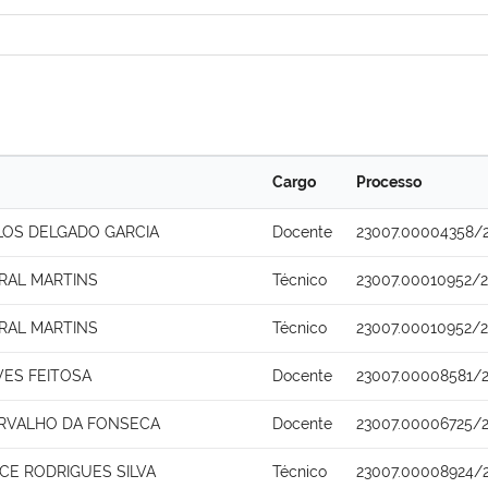
Cargo
Processo
LOS DELGADO GARCIA
Docente
23007.00004358/
RAL MARTINS
Técnico
23007.00010952/
RAL MARTINS
Técnico
23007.00010952/
VES FEITOSA
Docente
23007.00008581/
ARVALHO DA FONSECA
Docente
23007.00006725/
CE RODRIGUES SILVA
Técnico
23007.00008924/