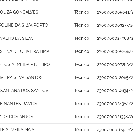
SOUZA GONCALVES
Técnico
23007.00005041/2
ROLINE DA SILVA PORTO
Técnico
23007.00003277/2
VALHO DA SILVA
Técnico
23007.00024968/
STINA DE OLIVEIRA LIMA
Técnico
23007.00005268/
STOS ALMEIDA PINHEIRO
Técnico
23007.00007283/2
IVEIRA SILVA SANTOS
Técnico
23007.00012085/
 SANTANA DOS SANTOS
Técnico
23007.00014634/2
DE NANTES RAMOS
Técnico
23007.00024384/2
AIDE DOS ANJOS
Técnico
23007.00021338/2
TE SILVEIRA MAIA
Técnico
23007.00016902/