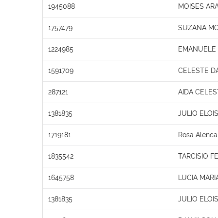
1945088
MOISES AR
1757479
SUZANA MO
1224985
EMANUELE O
1591709
CELESTE DA
287121
AIDA CELES
1381835
JULIO ELOI
1719181
Rosa Alenca
1835542
TARCISIO 
1645758
LUCIA MARI
1381835
JULIO ELOI