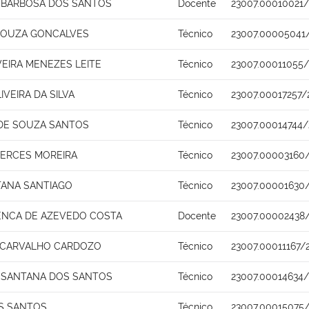
 BARBOSA DOS SANTOS
Docente
23007.00010021/
SOUZA GONCALVES
Técnico
23007.00005041
VEIRA MENEZES LEITE
Técnico
23007.00011055/
IVEIRA DA SILVA
Técnico
23007.00017257/
 DE SOUZA SANTOS
Técnico
23007.00014744/
MERCES MOREIRA
Técnico
23007.00003160
TANA SANTIAGO
Técnico
23007.00001630
ENCA DE AZEVEDO COSTA
Docente
23007.00002438
 CARVALHO CARDOZO
Técnico
23007.00011167/
 SANTANA DOS SANTOS
Técnico
23007.00014634/
S SANTOS
Técnico
23007.00015075