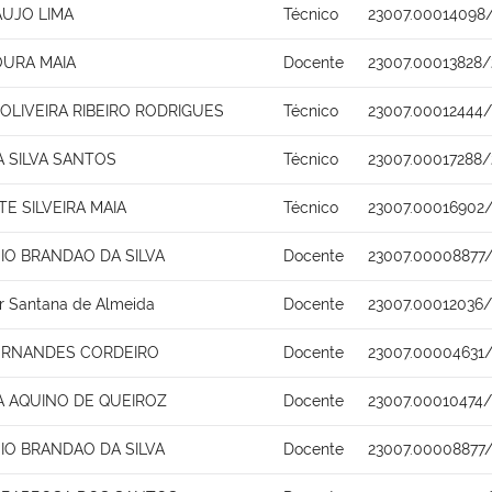
AUJO LIMA
Técnico
23007.00014098
URA MAIA
Docente
23007.00013828
LIVEIRA RIBEIRO RODRIGUES
Técnico
23007.00012444/
 SILVA SANTOS
Técnico
23007.00017288/
TE SILVEIRA MAIA
Técnico
23007.00016902
SIO BRANDAO DA SILVA
Docente
23007.00008877/
r Santana de Almeida
Docente
23007.00012036/
FERNANDES CORDEIRO
Docente
23007.00004631
A AQUINO DE QUEIROZ
Docente
23007.00010474/
SIO BRANDAO DA SILVA
Docente
23007.00008877/