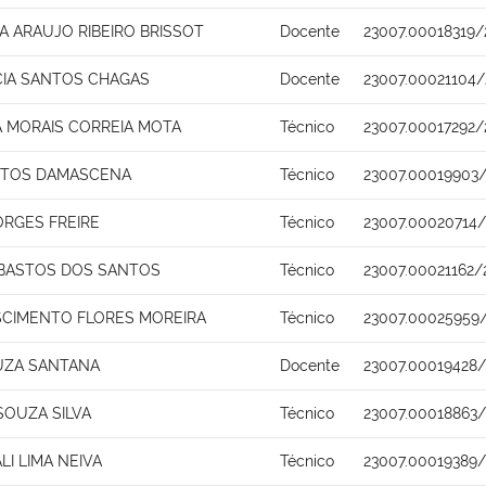
A ARAUJO RIBEIRO BRISSOT
Docente
23007.00018319/
CIA SANTOS CHAGAS
Docente
23007.00021104/
A MORAIS CORREIA MOTA
Técnico
23007.00017292/
STOS DAMASCENA
Técnico
23007.00019903
ORGES FREIRE
Técnico
23007.00020714/
 BASTOS DOS SANTOS
Técnico
23007.00021162/
SCIMENTO FLORES MOREIRA
Técnico
23007.00025959
UZA SANTANA
Docente
23007.00019428/
SOUZA SILVA
Técnico
23007.00018863
I LIMA NEIVA
Técnico
23007.00019389