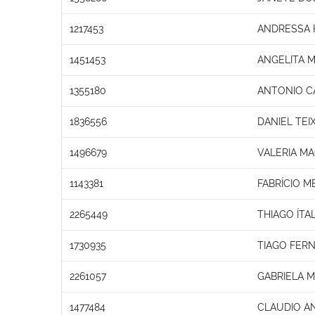
1217453
ANDRESSA 
1451453
ANGELITA 
1355180
ANTONIO C
1836556
DANIEL TEI
1496679
VALERIA M
1143381
FABRÍCIO 
2265449
THIAGO ÍTA
1730935
TIAGO FER
2261057
GABRIELA M
1477484
CLAUDIO A