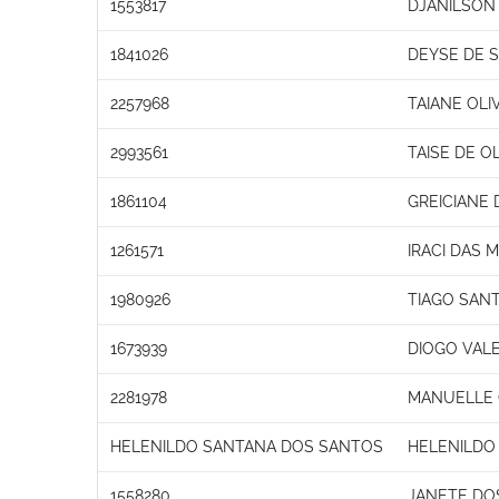
1553817
DJANILSON
1841026
DEYSE DE 
2257968
TAIANE OLI
2993561
TAISE DE OL
1861104
GREICIANE
1261571
IRACI DAS 
1980926
TIAGO SAN
1673939
DIOGO VAL
2281978
MANUELLE
HELENILDO SANTANA DOS SANTOS
HELENILDO
1558280
JANETE DO