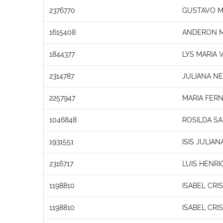
2376770
GUSTAVO M
1615408
ANDERON M
1844377
LYS MARIA 
2314787
JULIANA N
2257947
MARIA FER
1046848
ROSILDA S
1931551
ISIS JULIA
2316717
LUIS HENR
1198810
ISABEL CRI
1198810
ISABEL CRI