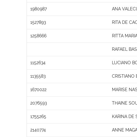
1980987
ANA VALECI
1527893
RITA DE CA
1258666
RITTA MARI
RAFAEL BA
1152634
LUCIANO B
1135583
CRISTIANO
1670022
MARISE NA
2076593
THAINE SO
1755265
KARINA DE 
2140774
ANNE MAGAL