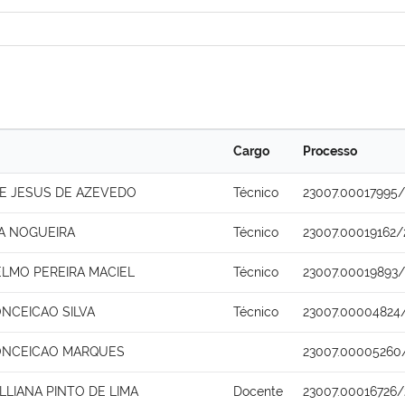
Cargo
Processo
E JESUS DE AZEVEDO
Técnico
23007.00017995/
IA NOGUEIRA
Técnico
23007.00019162/
ELMO PEREIRA MACIEL
Técnico
23007.00019893/
ONCEICAO SILVA
Técnico
23007.00004824
ONCEICAO MARQUES
23007.00005260
LLIANA PINTO DE LIMA
Docente
23007.00016726/