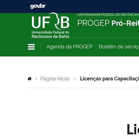
UNIVERSIDADE FEDERAL DO RECÔNCAV
PROGEP
Pró-Rei
Agenda da PROGEP
Boletim de servi
Página inicial
Licenças para Capacitaç
L