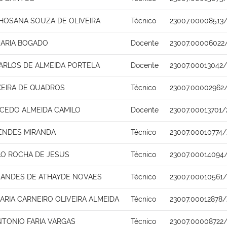
HOSANA SOUZA DE OLIVEIRA
Técnico
23007.00008513
MARIA BOGADO
Docente
23007.00006022/
ARLOS DE ALMEIDA PORTELA
Docente
23007.00013042/
XEIRA DE QUADROS
Técnico
23007.00002962
ACEDO ALMEIDA CAMILO
Docente
23007.00013701/
MENDES MIRANDA
Técnico
23007.00010774/
LO ROCHA DE JESUS
Técnico
23007.00014094
NANDES DE ATHAYDE NOVAES
Técnico
23007.00010561
ARIA CARNEIRO OLIVEIRA ALMEIDA
Técnico
23007.00012878/
NTONIO FARIA VARGAS
Técnico
23007.00008722/