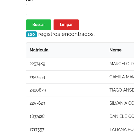
Buscar
Limpar
registros encontrados.
100
Matrícula
Nome
2257489
MARCELO D
1190254
CAMILA MA
2420879
TIAGO ANS
2257623
SILVANIA C
1837428
DANIELE C
1717557
TATIANA PO