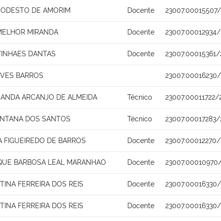
ODESTO DE AMORIM
Docente
23007.00015507/
ELHOR MIRANDA
Docente
23007.00012934/
VINHAES DANTAS
Docente
23007.00015361/
EVES BARROS
23007.00016230
NANDA ARCANJO DE ALMEIDA
Técnico
23007.00011722/
ANTANA DOS SANTOS
Técnico
23007.00017283/
NA FIGUEIREDO DE BARROS
Docente
23007.00012270/
IQUE BARBOSA LEAL MARANHAO
Docente
23007.00010970
STINA FERREIRA DOS REIS
Docente
23007.00016330
STINA FERREIRA DOS REIS
Docente
23007.00016330