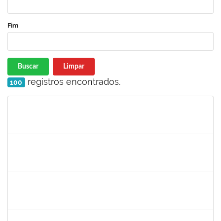
Fim
Buscar
Limpar
registros encontrados.
100
Matrícula
Nome
Cargo
Processo
Início
Fim
Status
1757052
GEYSA BRITO NASCIMENTO
Técnico
23007.00005520/2022-14
04/07/2022
30/09/2022
Concluído
1760100
CARLANE COSTA DIAS FEITOSA
Técnico
23007.00007215/2022-33
27/06/2022
11/07/2022
Concluído