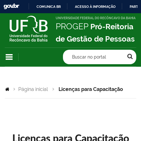
COMUNICA BR
ACESSO À INFORMAÇÃO
PARTI
IR
UNIVERSIDADE FEDERAL DO RECÔNCAVO DA BAHIA
PROGEP
Pró-Reitoria
PARA
O
de Gestão de Pessoas
CONTEÚDO
Buscar no portal
Página inicial
Licenças para Capacitação
Licenças para Capacitação