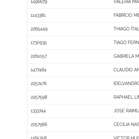
1496679
VALERIA M
1143381
FABRÍCIO 
2265449
THIAGO ÍTA
1730935
TIAGO FER
2261057
GABRIELA M
1477484
CLAUDIO A
2257476
IDELVANDRO
2257598
RAPHAEL L
1333744
JOSE RAIM
2257966
CECILIA NA
1165758
VICTOR HU