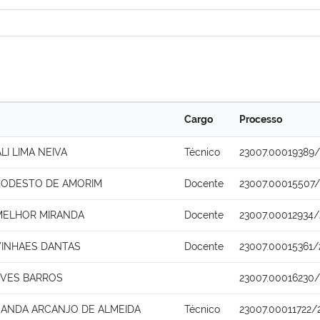
Cargo
Processo
I LIMA NEIVA
Técnico
23007.00019389
ODESTO DE AMORIM
Docente
23007.00015507/
ELHOR MIRANDA
Docente
23007.00012934/
VINHAES DANTAS
Docente
23007.00015361/
EVES BARROS
23007.00016230
NANDA ARCANJO DE ALMEIDA
Técnico
23007.00011722/