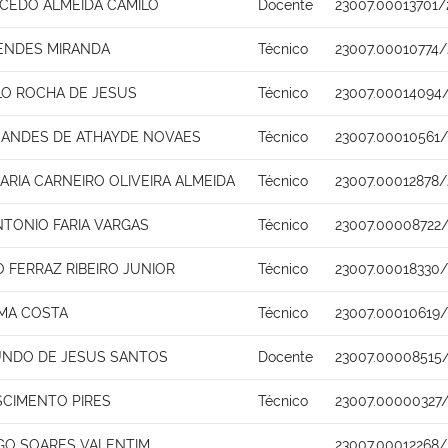
ACEDO ALMEIDA CAMILO
Docente
23007.00013701/
MENDES MIRANDA
Técnico
23007.00010774/
LO ROCHA DE JESUS
Técnico
23007.00014094
NANDES DE ATHAYDE NOVAES
Técnico
23007.00010561
ARIA CARNEIRO OLIVEIRA ALMEIDA
Técnico
23007.00012878/
NTONIO FARIA VARGAS
Técnico
23007.00008722/
 FERRAZ RIBEIRO JUNIOR
Técnico
23007.00018330
IMA COSTA
Técnico
23007.00010619/
UNDO DE JESUS SANTOS
Docente
23007.00008515
SCIMENTO PIRES
Técnico
23007.00000327/
GO SOARES VALENTIM
23007.00012268/