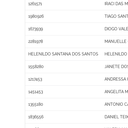
1261571
IRACI DAS 
1980926
TIAGO SAN
1673939
DIOGO VAL
2281978
MANUELLE
HELENILDO SANTANA DOS SANTOS
HELENILDO
1558280
JANETE DO
1217453
ANDRESSA 
1451453
ANGELITA 
1355180
ANTONIO C
1836556
DANIEL TEI