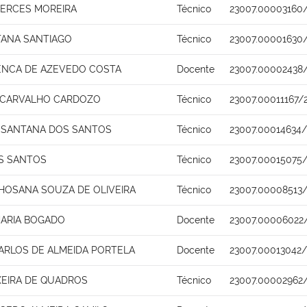
MERCES MOREIRA
Técnico
23007.00003160
TANA SANTIAGO
Técnico
23007.00001630
ENCA DE AZEVEDO COSTA
Docente
23007.00002438
 CARVALHO CARDOZO
Técnico
23007.00011167/
 SANTANA DOS SANTOS
Técnico
23007.00014634/
S SANTOS
Técnico
23007.00015075
HOSANA SOUZA DE OLIVEIRA
Técnico
23007.00008513
MARIA BOGADO
Docente
23007.00006022/
ARLOS DE ALMEIDA PORTELA
Docente
23007.00013042/
XEIRA DE QUADROS
Técnico
23007.00002962