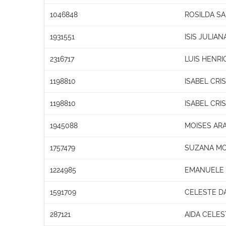
1046848
ROSILDA S
1931551
ISIS JULIA
2316717
LUIS HENR
1198810
ISABEL CRI
1198810
ISABEL CRI
1945088
MOISES AR
1757479
SUZANA MO
1224985
EMANUELE O
1591709
CELESTE DA
287121
AIDA CELES