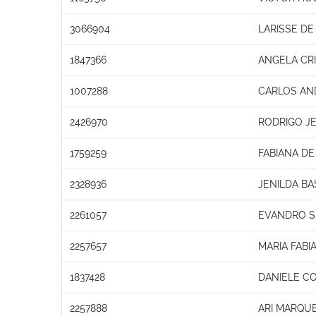
3066904
LARISSE DE 
1847366
ANGELA CRI
1007288
CARLOS AN
2426970
RODRIGO JE
1759259
FABIANA DE
2328936
JENILDA BA
2261057
EVANDRO SI
2257657
MARIA FABI
1837428
DANIELE C
2257888
ARI MARQU