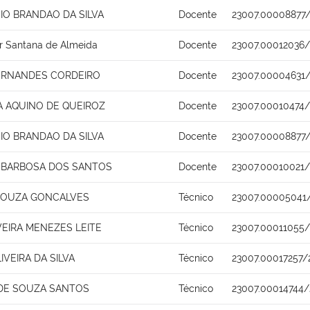
SIO BRANDAO DA SILVA
Docente
23007.00008877/
r Santana de Almeida
Docente
23007.00012036/
FERNANDES CORDEIRO
Docente
23007.00004631
A AQUINO DE QUEIROZ
Docente
23007.00010474/
SIO BRANDAO DA SILVA
Docente
23007.00008877/
 BARBOSA DOS SANTOS
Docente
23007.00010021/
SOUZA GONCALVES
Técnico
23007.00005041
VEIRA MENEZES LEITE
Técnico
23007.00011055/
IVEIRA DA SILVA
Técnico
23007.00017257/
 DE SOUZA SANTOS
Técnico
23007.00014744/