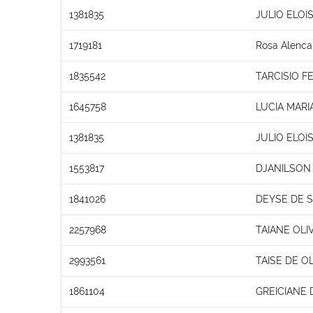
1381835
JULIO ELOI
1719181
Rosa Alenca
1835542
TARCISIO 
1645758
LUCIA MARI
1381835
JULIO ELOI
1553817
DJANILSON
1841026
DEYSE DE 
2257968
TAIANE OLI
2993561
TAISE DE OL
1861104
GREICIANE