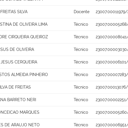
FREITAS SILVA
Docente
23007.00011979/
STINA DE OLIVEIRA LIMA
Técnico
23007.00005268
DRE CIRQUEIRA QUEIROZ
Técnico
23007.00008041
SUS DE OLIVEIRA
Técnico
23007.00003030
 JESUS CERQUEIRA
Técnico
23007.00006101/
STOS ALMEIDA PINHEIRO
Técnico
23007.00007283/
LVA DE FREITAS
Técnico
23007.00013076/
ANA BARRETO NERI
Técnico
23007.00002251
ONCEICAO MARQUES
Técnico
23007.00005260
ES DE ARAUJO NETO
Técnico
23007.00006951/