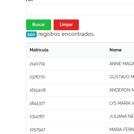
Buscar
Limpar
registros encontrados.
100
Matrícula
Nome
2140774
ANNE MAGAL
2376770
GUSTAVO M
1615408
ANDERON M
1844377
LYS MARIA 
2314787
JULIANA N
2257947
MARIA FER