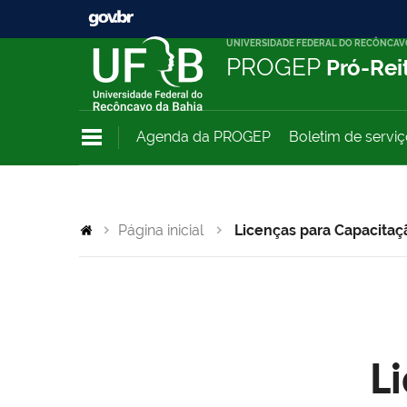
UNIVERSIDADE FEDERAL DO RECÔNCAV
PROGEP
Pró-Rei
Agenda da PROGEP
Boletim de servi
Página inicial
Licenças para Capacitaç
L