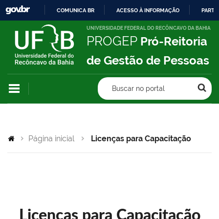
COMUNICA BR
ACESSO À INFORMAÇÃO
PARTI
IR
UNIVERSIDADE FEDERAL DO RECÔNCAVO DA BAHIA
PROGEP
Pró-Reitoria
PARA
O
de Gestão de Pessoas
CONTEÚDO
Buscar no portal
Página inicial
Licenças para Capacitação
Licenças para Capacitação