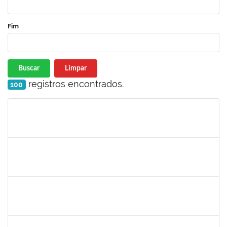
Fim
Buscar
Limpar
registros encontrados.
100
Matrícula
Nome
Cargo
Processo
Início
Fim
Status
1216603
JOSE MARCELO DANTAS DOS REIS
Docente
23007.00018472/2020-98
01/03/2020
29/05/2020
Concluído
1681601
Flávia Reis Moreira Sales
Técnico
23007.00022662/2019-73
01/03/2020
31/05/2020
Concluído