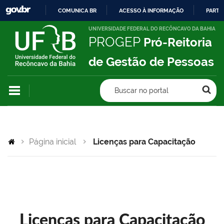
COMUNICA BR
ACESSO À INFORMAÇÃO
PARTI
IR
UNIVERSIDADE FEDERAL DO RECÔNCAVO DA BAHIA
PROGEP
Pró-Reitoria
PARA
O
de Gestão de Pessoas
CONTEÚDO
Buscar no portal
Página inicial
Licenças para Capacitação
Licenças para Capacitação