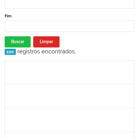
Fim
Buscar
Limpar
registros encontrados.
100
Matrícula
Nome
Cargo
Processo
Início
Fim
Status
1690372
Leandro Moura da Silva Bom Conselho
Técnico
23007.00017099/2019-21
06/01/2020
05/04/2020
Concluído
1984868
Edson Conceição Silva
Técnico
23007.00024122/2019-35
06/01/2020
04/02/2020
Concluído