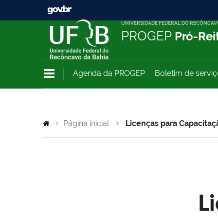
UNIVERSIDADE FEDERAL DO RECÔNCAV
PROGEP
Pró-Rei
Agenda da PROGEP
Boletim de servi
Página inicial
Licenças para Capacitaç
L