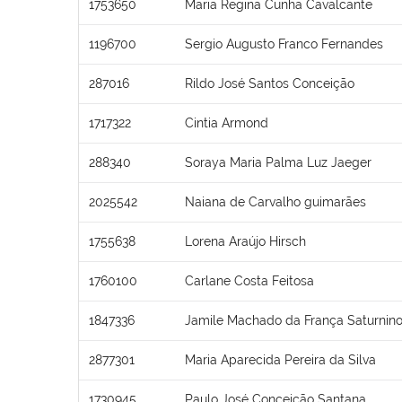
1753650
Maria Regina Cunha Cavalcante
1196700
Sergio Augusto Franco Fernandes
287016
Rildo José Santos Conceição
1717322
Cintia Armond
288340
Soraya Maria Palma Luz Jaeger
2025542
Naiana de Carvalho guimarães
1755638
Lorena Araújo Hirsch
1760100
Carlane Costa Feitosa
1847336
Jamile Machado da França Saturnin
2877301
Maria Aparecida Pereira da Silva
1730945
Paulo José Conceição Santana