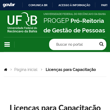
COMUNICA BR
ACESSO À INFORMAÇÃO
PARTI
IR
UNIVERSIDADE FEDERAL DO RECÔNCAVO DA BAHIA
PROGEP
Pró-Reitoria
PARA
O
de Gestão de Pessoas
CONTEÚDO
Buscar no portal
Página inicial
Licenças para Capacitação
Licenças para Capacitação