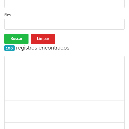
Fim
Buscar
Limpar
registros encontrados.
100
Matrícula
Nome
Cargo
Processo
Início
Fim
Status
1755265
Karina de Sousa Silva
Técnico
23007.00010003/2019-38
04/11/2019
18/12/2019
Concluído
1753043
Marcus Pimentel Oliveira
Técnico
23007.00020120/2019-31
04/11/2019
04/12/2019
Concluído