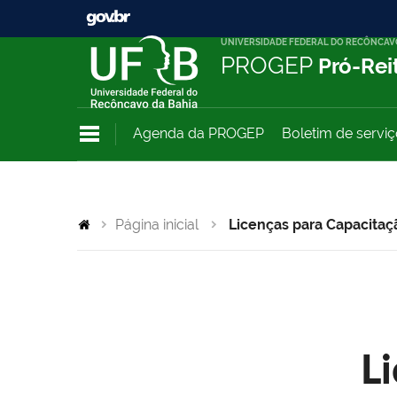
UNIVERSIDADE FEDERAL DO RECÔNCAV
PROGEP
Pró-Rei
Agenda da PROGEP
Boletim de servi
Página inicial
Licenças para Capacitaç
L