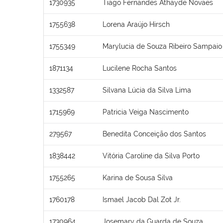
1730935
Tiago Fernandes Athayde Novaes
1755638
Lorena Araújo Hirsch
1755349
Marylucia de Souza Ribeiro Sampaio
1871134
Lucilene Rocha Santos
1332587
Silvana Lúcia da Silva Lima
1715969
Patricia Veiga Nascimento
279567
Benedita Conceição dos Santos
1838442
Vitória Caroline da Silva Porto
1755265
Karina de Sousa Silva
1760178
Ismael Jacob Dal Zot Jr.
1730964
Josemary da Guarda de Souza