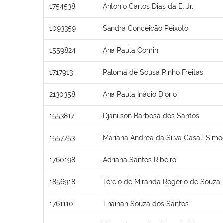
1754538
Antonio Carlos Dias da E. Jr.
1093359
Sandra Conceição Peixoto
1559824
Ana Paula Comin
1717913
Paloma de Sousa Pinho Freitas
2130358
Ana Paula Inácio Diório
1553817
Djanilson Barbosa dos Santos
1557753
Mariana Andrea da Silva Casali Simõ
1760198
Adriana Santos Ribeiro
1856918
Tércio de Miranda Rogério de Souza
1761110
Thainan Souza dos Santos