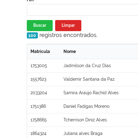
Buscar
Limpar
registros encontrados.
100
Matrícula
Nome
1753005
Jadmilson da Cruz Dias
1557623
Valdemir Santana da Paz
2033204
Samira Araújo Rachid Alves
1751386
Daniel Fadigas Moreno
1758665
Tcherrison Diniz Alves
1864324
Juliana alves Braga