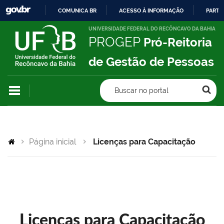
COMUNICA BR
ACESSO À INFORMAÇÃO
PARTI
IR
UNIVERSIDADE FEDERAL DO RECÔNCAVO DA BAHIA
PROGEP
Pró-Reitoria
PARA
O
de Gestão de Pessoas
CONTEÚDO
Buscar no portal
Página inicial
Licenças para Capacitação
Licenças para Capacitação