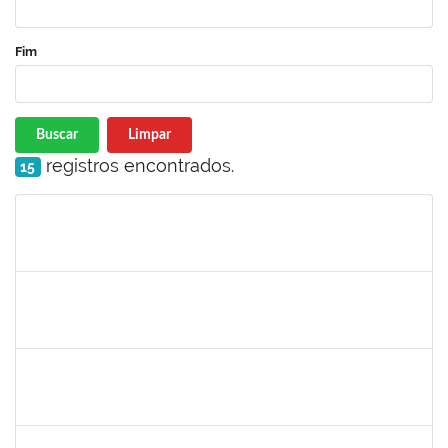
Fim
Buscar
Limpar
registros encontrados.
15
Matrícula
Nome
Cargo
Processo
Início
Fim
Status
jose alipio
30/11/-0001
30/11/-0001
Concluído
23007.00013255/2024-04
30/11/-0001
30/11/-0001
Concluído