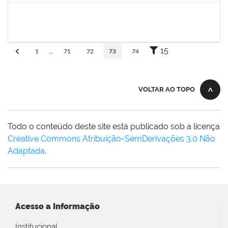
eron
30/11/-0001
30/11/-0001
Concluído
15
1
...
71
72
73
74
VOLTAR AO TOPO
Todo o conteúdo deste site está publicado sob a licença
Creative Commons Atribuição-SemDerivações 3.0 Não
Adaptada
.
Acesso a Informação
Institucional