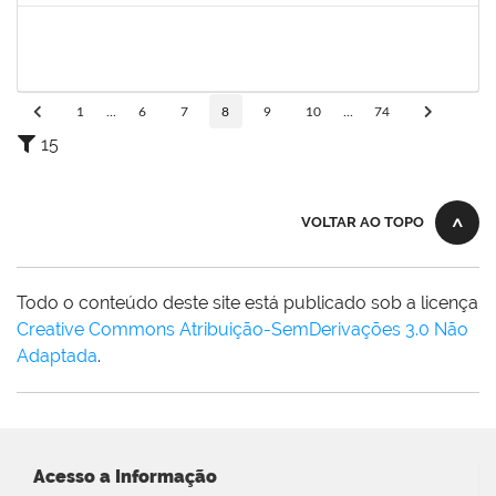
1477484
CLAUDIO ANTONIO FARIA VARGAS
Técnico
23007.00008722/2025-75
04/08/2025
02/09/2025
Concluído
1
...
6
7
8
9
10
...
74
15
VOLTAR AO TOPO
Todo o conteúdo deste site está publicado sob a licença
Creative Commons Atribuição-SemDerivações 3.0 Não
Adaptada
.
Acesso a Informação