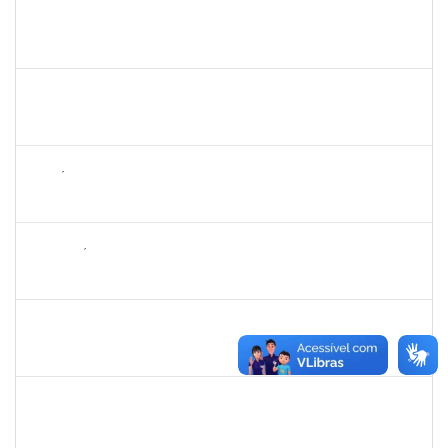
1836556
DANIEL TEIXEIRA DE QUADROS
Técnico
23007.00002962/2025-07
11/08/2025
08/11/2025
Concluído
1496679
VALERIA MACEDO ALMEIDA CAMILO
Docente
23007.00013701/2025-84
10/08/2025
10/10/2025
Concluído
1143381
FABRÍCIO MENDES MIRANDA
Técnico
23007.00010774/2025-58
07/08/2025
04/11/2025
Concluído
2265449
THIAGO ÍTALO ROCHA DE JESUS
Técnico
23007.00014094/2025-46
05/08/2025
03/09/2025
Concluído
1730935
TIAGO FERNANDES DE ATHAYDE NOVAES
Técnico
23007.00010561/2025-86
04/08/2025
02/09/2025
Concluído
2261057
GABRIELA MARIA CARNEIRO OLIVEIRA ALMEIDA
Técnico
23007.00012878/2025-92
04/08/2025
01/11/2025
Concluído