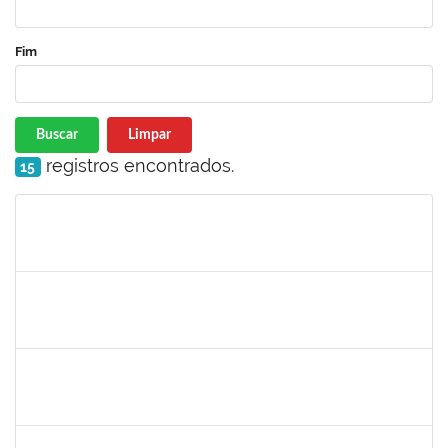
Fim
Buscar
Limpar
registros encontrados.
15
Matrícula
Nome
Cargo
Processo
Início
Fim
Status
1980926
TIAGO SANTANA SANTIAGO
Técnico
23007.00001630/2025-81
01/09/2025
29/11/2025
Concluído
1673939
DIOGO VALENCA DE AZEVEDO COSTA
Docente
23007.00002438/2025-90
25/08/2025
22/11/2025
Concluído