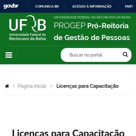
COMUNICA BR
ACESSO À INFORMAÇÃO
PARTI
IR
UNIVERSIDADE FEDERAL DO RECÔNCAVO DA BAHIA
PROGEP
Pró-Reitoria
PARA
O
de Gestão de Pessoas
CONTEÚDO
Buscar no portal
Página inicial
Licenças para Capacitação
Licenças para Capacitação