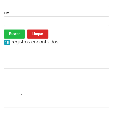
Fim
Buscar
Limpar
registros encontrados.
15
Matrícula
Nome
Cargo
Processo
Início
Fim
Status
1143381
FABRÍCIO MENDES MIRANDA
Técnico
23007.00010774/2025-58
07/08/2025
04/11/2025
Concluído
2265449
THIAGO ÍTALO ROCHA DE JESUS
Técnico
23007.00014094/2025-46
05/08/2025
03/09/2025
Concluído