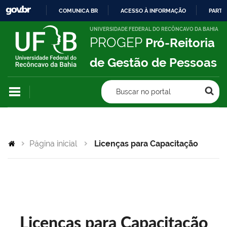
COMUNICA BR
ACESSO À INFORMAÇÃO
PARTI
IR
UNIVERSIDADE FEDERAL DO RECÔNCAVO DA BAHIA
PROGEP
Pró-Reitoria
PARA
O
de Gestão de Pessoas
CONTEÚDO
Buscar no portal
Página inicial
Licenças para Capacitação
Licenças para Capacitação