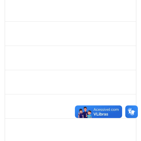
2257966
CECILIA NASCIMENTO PIRES
Técnico
23007.00000327/2025-51
30/07/2025
29/08/2025
Concluído
1165758
VICTOR HUGO SOARES VALENTIM
23007.00012268/2025-72
26/07/2025
31/10/2025
Concluído
3066904
LARISSE DE FREITAS SILVA
Docente
23007.00011979/2025-18
24/07/2025
21/10/2025
Concluído
1847366
ANGELA CRISTINA DE OLIVEIRA LIMA
Técnico
23007.00005268/2025-19
22/07/2025
15/08/2025
Concluído
1007288
CARLOS ANDRE CIRQUEIRA QUEIROZ
Técnico
23007.00008041/2025-32
17/07/2025
15/08/2025
Concluído
2426970
RODRIGO JESUS DE OLIVEIRA
Técnico
23007.00003030/2025-14
17/07/2025
15/08/2025
Concluído