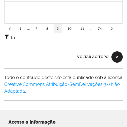
1759259
FABIANA DE JESUS CERQUEIRA
Técnico
23007.00006101/2025-32
14/07/2025
12/08/2025
Concluído
1
...
7
8
9
10
11
...
74
15
VOLTAR AO TOPO
Todo o conteúdo deste site está publicado sob a licença
Creative Commons Atribuição-SemDerivações 3.0 Não
Adaptada
.
Acesso a Informação