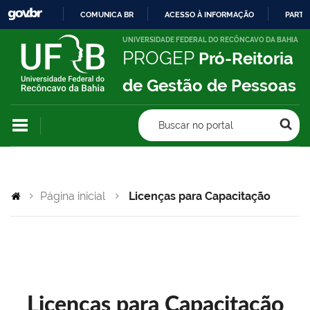
COMUNICA BR
ACESSO À INFORMAÇÃO
PARTI
IR
UNIVERSIDADE FEDERAL DO RECÔNCAVO DA BAHIA
PROGEP
Pró-Reitoria
PARA
O
de Gestão de Pessoas
CONTEÚDO
Buscar no portal
Página inicial
Licenças para Capacitação
Licenças para Capacitação