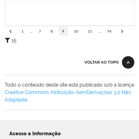
1837428
DANIELE CONCEICAO MARQUES
Técnico
23007.00005260/2025-41
04/07/2025
01/08/2025
Concluído
1
...
7
8
9
10
11
...
74
15
VOLTAR AO TOPO
Todo o conteúdo deste site está publicado sob a licença
Creative Commons Atribuição-SemDerivações 3.0 Não
Adaptada
.
Acesso a Informação