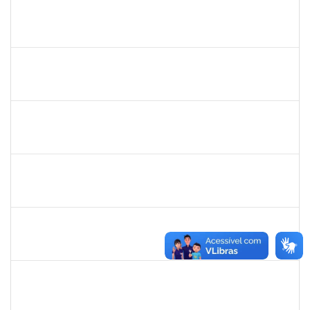
1007288
CARLOS ANDRE CIRQUEIRA QUEIROZ
Técnico
23007.00008041/2025-32
17/07/2025
15/08/2025
Concluído
2426970
RODRIGO JESUS DE OLIVEIRA
Técnico
23007.00003030/2025-14
17/07/2025
15/08/2025
Concluído
1759259
FABIANA DE JESUS CERQUEIRA
Técnico
23007.00006101/2025-32
14/07/2025
12/08/2025
Concluído
2328936
JENILDA BASTOS ALMEIDA PINHEIRO
Técnico
23007.00007283/2025-31
14/07/2025
28/07/2025
Concluído
2261057
EVANDRO SILVA DE FREITAS
Técnico
23007.00013076/2025-81
14/07/2025
13/10/2025
Concluído
2257657
MARIA FABIANA BARRETO NERI
Técnico
23007.00002251/2025-95
07/07/2025
04/10/2025
Concluído