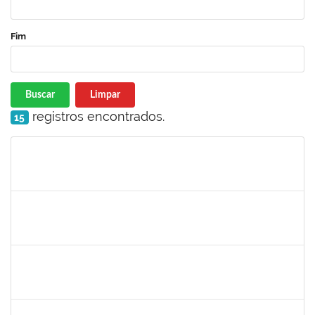
Fim
Buscar
Limpar
registros encontrados.
15
Matrícula
Nome
Cargo
Processo
Início
Fim
Status
1477484
CLAUDIO ANTONIO FARIA VARGAS
Técnico
23007.00008722/2025-75
04/08/2025
02/09/2025
Concluído
2257476
IDELVANDRO FERRAZ RIBEIRO JUNIOR
Técnico
23007.00018330/2024-40
04/08/2025
03/10/2025
Concluído