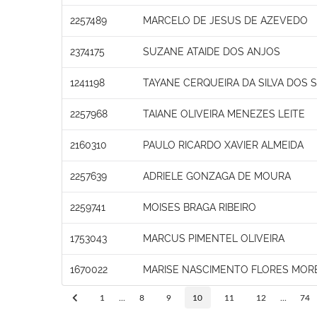
2257489
MARCELO DE JESUS DE AZEVEDO
2374175
SUZANE ATAIDE DOS ANJOS
1241198
TAYANE CERQUEIRA DA SILVA DOS 
2257968
TAIANE OLIVEIRA MENEZES LEITE
2160310
PAULO RICARDO XAVIER ALMEIDA
2257639
ADRIELE GONZAGA DE MOURA
2259741
MOISES BRAGA RIBEIRO
1753043
MARCUS PIMENTEL OLIVEIRA
1670022
MARISE NASCIMENTO FLORES MOR
1
...
8
9
10
11
12
...
74