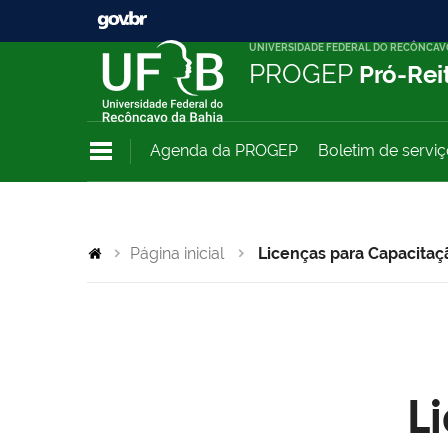
UNIVERSIDADE FEDERAL DO RECÔNCAV
PROGEP
Pró-Rei
Agenda da PROGEP
Boletim de servi
Página inicial
Licenças para Capacitaç
L