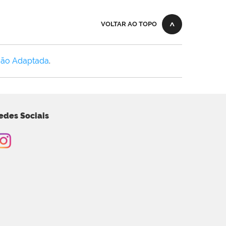
VOLTAR AO TOPO
Não Adaptada
.
edes Sociais