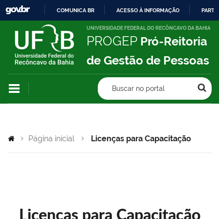
COMUNICA BR
ACESSO À INFORMAÇÃO
PARTI
IR
UNIVERSIDADE FEDERAL DO RECÔNCAVO DA BAHIA
PROGEP
Pró-Reitoria
PARA
O
de Gestão de Pessoas
CONTEÚDO
Buscar no portal
Página inicial
Licenças para Capacitação
Licenças para Capacitação