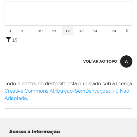
2265919
JAMILLE DA SILVA PEREIRA
Técnico
23007.00004634/2025-65
28/04/2025
26/07/2025
Concluído
1
...
10
11
12
13
14
...
74
15
VOLTAR AO TOPO
Todo o conteúdo deste site está publicado sob a licença
Creative Commons Atribuição-SemDerivações 3.0 Não
Adaptada
.
Acesso a Informação