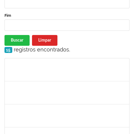
Fim
Buscar
Limpar
registros encontrados.
15
Matrícula
Nome
Cargo
Processo
Início
Fim
Status
2261493
LEANDRO MACIEL LOPES
Técnico
23007.00003021/2025-63
19/05/2025
17/06/2025
Concluído
1791524
JOANA ANGELICA FLORES SILVA
Técnico
23007.00008544/2025-31
16/05/2025
14/06/2025
Concluído