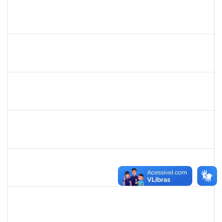
2328145
CARINE DE JESUS SANTANA
Técnico
23007.00002973/2025-98
05/05/2025
19/05/2025
Concluído
2323921
ALINE BARBOSA DE OLIVEIRA
Técnico
23007.00006305/2025-53
05/05/2025
05/06/2025
Concluído
1839639
ANTONIO JOSE SALES SOUZA
Técnico
23007.00004971/2025-84
01/05/2025
30/05/2025
Concluído
1581059
EVANDRO FERRAZ POSSIDONIO
Técnico
23007.00004979/2025-62
01/05/2025
29/07/2025
Concluído
1553844
JOANITO DE ANDRADE OLIVEIRA
Docente
23007.00007281/2025-85
01/05/2025
29/07/2025
Concluído
2267153
CRISTIANE BORGES PINHEIRO
Técnico
23007.00001445/2025-32
28/04/2025
26/07/2025
Concluído