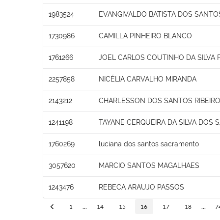
1983524
EVANGIVALDO BATISTA DOS SANTO
1730986
CAMILLA PINHEIRO BLANCO
1761266
JOEL CARLOS COUTINHO DA SILVA 
2257858
NICÉLIA CARVALHO MIRANDA
2143212
CHARLESSON DOS SANTOS RIBEIRO
1241198
TAYANE CERQUEIRA DA SILVA DOS 
1760269
luciana dos santos sacramento
3057620
MARCIO SANTOS MAGALHAES
1243476
REBECA ARAUJO PASSOS
1
...
14
15
16
17
18
...
7