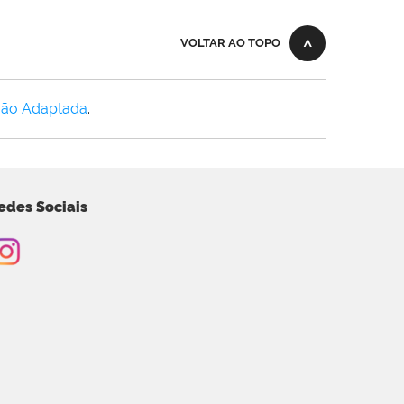
VOLTAR AO TOPO
Não Adaptada
.
edes Sociais