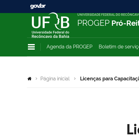
UNIVERSIDADE FEDERAL DO RECÔNCAV
PROGEP
Pró-Rei
Agenda da PROGEP
Boletim de servi
Página inicial
Licenças para Capacitaç
L