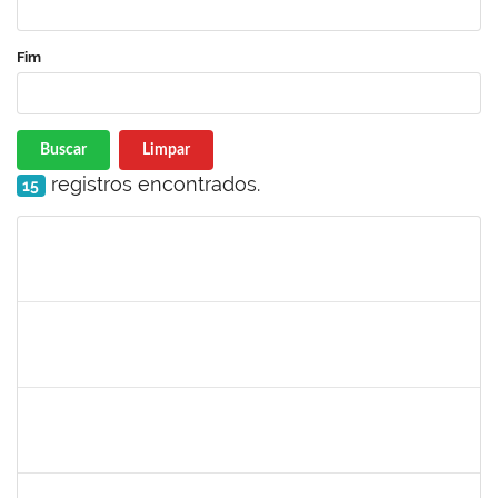
Fim
Buscar
Limpar
registros encontrados.
15
Matrícula
Nome
Cargo
Processo
Início
Fim
Status
1760632
ALINE PEREIRA DA SILVA MATOS
Técnico
23007.00019849/2022-64
06/11/2023
11/12/2023
Concluído
1406311
WANBERTON GABRIEL DE SOUZA
Docente
4054614
06/11/2023
20/12/2023
Concluído