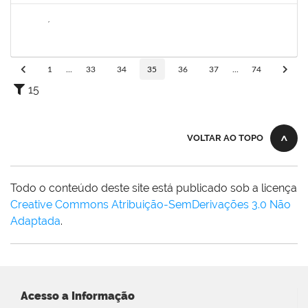
1761039
ANDRÉ LUIZ VALVERDE DE CARVALHO
Técnico
3380562
30/10/2023
28/11/2023
Concluído
1
...
33
34
35
36
37
...
74
15
VOLTAR AO TOPO
Todo o conteúdo deste site está publicado sob a licença
Creative Commons Atribuição-SemDerivações 3.0 Não
Adaptada
.
Acesso a Informação