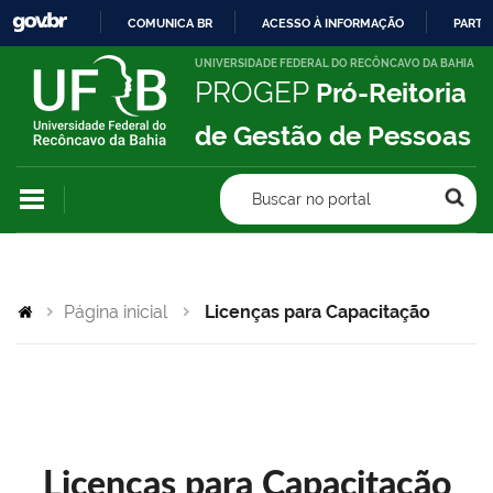
COMUNICA BR
ACESSO À INFORMAÇÃO
PARTI
IR
UNIVERSIDADE FEDERAL DO RECÔNCAVO DA BAHIA
PROGEP
Pró-Reitoria
PARA
O
de Gestão de Pessoas
CONTEÚDO
Buscar no portal
Página inicial
Licenças para Capacitação
Licenças para Capacitação