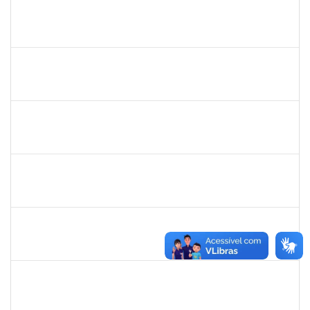
1473363
FERNANDO VICENTINI
Docente
23007.00020868/2023-96
01/11/2023
15/12/2023
Concluído
1715969
PATRICIA VEIGA NASCIMENTO
Docente
23007.00023961/2023-05
01/11/2023
30/12/2023
Concluído
2183675
ANALDINO PINHEIRO SILVA FILHO
Docente
23007.00024719/2023-06
01/11/2023
30/12/2023
Concluído
1206405
FILIPE PEREIRA PAES
Técnico
23007.00023667/2022-89
01/11/2023
30/11/2023
Concluído
1557032
ZOZILENE NASCIMENTO SANTOS TELES
Técnico
23007.00030243/2022-47
01/11/2023
15/12/2023
Concluído
1759761
FREDERICO JUNIOR GOMES DA SILVEIRA
Técnico
23007.00023568/2023-43
31/10/2023
14/11/2023
Concluído