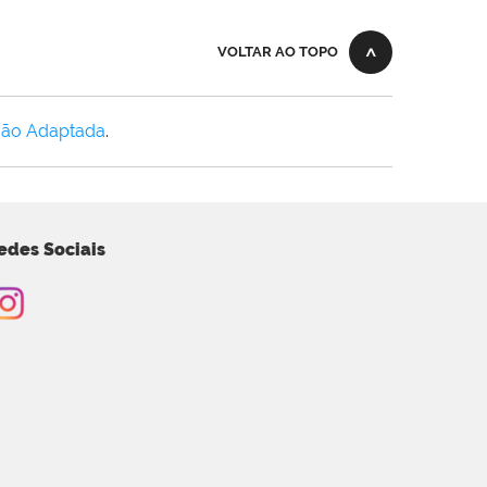
VOLTAR AO TOPO
Não Adaptada
.
edes Sociais