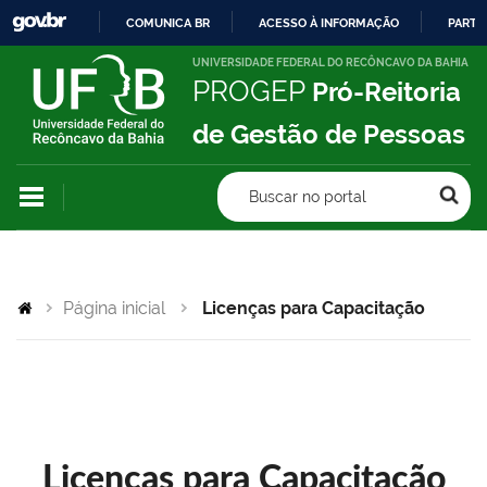
COMUNICA BR
ACESSO À INFORMAÇÃO
PARTI
IR
UNIVERSIDADE FEDERAL DO RECÔNCAVO DA BAHIA
PROGEP
Pró-Reitoria
PARA
O
de Gestão de Pessoas
CONTEÚDO
Buscar no portal
Página inicial
Licenças para Capacitação
Licenças para Capacitação