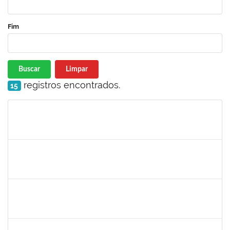
Fim
Buscar
Limpar
registros encontrados.
15
Matrícula
Nome
Cargo
Processo
Início
Fim
Status
2826117
Leandro Alex dos Santos da Silva
Técnico
2300700025154/2019-10
02/03/2020
01/06/2020
Concluído
1835680
Vanhise da Silva Ribeiro
Técnico
2300700025553/2019-04
02/03/2020
02/06/2020
Concluído