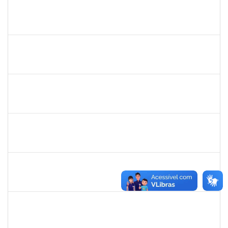
1742376
SIBELE DE OLIVEIRA TOZETTO KLEIN
Docente
23007.00024448/2019-60
01/03/2020
30/05/2020
Concluído
20753885
Janilson Oliviera Cavalcanti
23007.00030887/2019-31
01/03/2020
01/06/2020
Concluído
279671
Maria Bárbara Gonçalves
Técnico
23007.00023936/2019-13
27/02/2020
27/03/2020
Concluído
2183290
Sayuri Miranda Kuratani
Técnico
2300700027888/2019-09
21/02/2020
15/05/2020
Concluído
2039817
Alan Amorim Pinto
Técnico
23007.00025344/2019-21
17/02/2020
16/03/2020
Concluído
1557646
Rita de Cassia Falcao Borja Correia
Técnico
23007.00027589/2019-31
17/02/2020
02/03/2020
Concluído