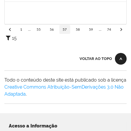
1749843
Leandro Barreto de Souza
Técnico
23007.00028833/2019-05
10/02/2020
10/03/2020
Concluído
1
...
55
56
57
58
59
...
74
15
VOLTAR AO TOPO
Todo o conteúdo deste site está publicado sob a licença
Creative Commons Atribuição-SemDerivações 3.0 Não
Adaptada
.
Acesso a Informação