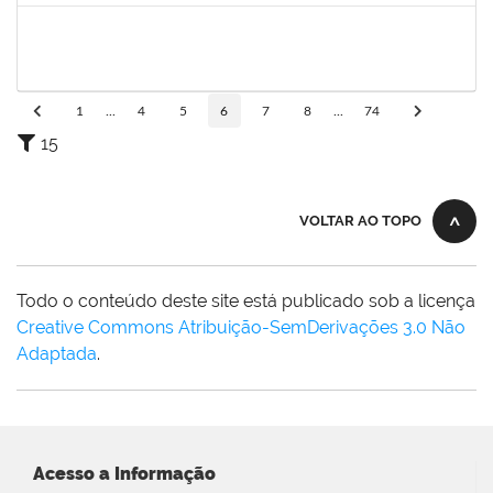
1591709
CELESTE DA SILVA SANTOS
Técnico
23007.00017288/2025-41
08/09/2025
05/10/2025
Concluído
1
...
4
5
6
7
8
...
74
15
VOLTAR AO TOPO
Todo o conteúdo deste site está publicado sob a licença
Creative Commons Atribuição-SemDerivações 3.0 Não
Adaptada
.
Acesso a Informação