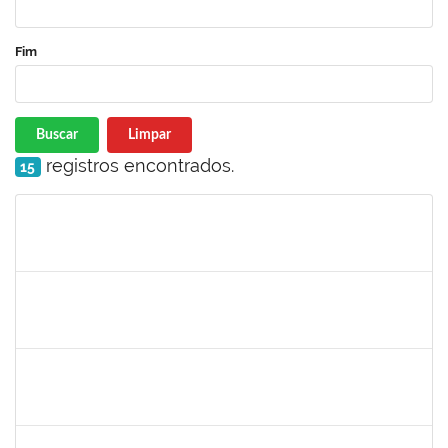
Fim
Buscar
Limpar
registros encontrados.
15
Matrícula
Nome
Cargo
Processo
Início
Fim
Status
2140774
ANNE MAGALI LIMA NEIVA
Técnico
23007.00019389/2025-59
29/09/2025
13/10/2025
Concluído
2376770
GUSTAVO MODESTO DE AMORIM
Docente
23007.00015507/2025-16
24/09/2025
22/12/2025
Concluído