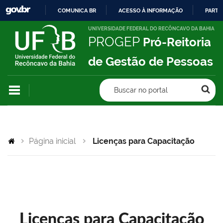
COMUNICA BR
ACESSO À INFORMAÇÃO
PARTI
IR
UNIVERSIDADE FEDERAL DO RECÔNCAVO DA BAHIA
PROGEP
Pró-Reitoria
PARA
O
de Gestão de Pessoas
CONTEÚDO
Buscar no portal
Página inicial
Licenças para Capacitação
Licenças para Capacitação