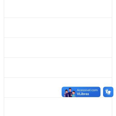
2316717
LUIS HENRIQUE BARBOSA LEAL MARANHAO
Docente
23007.00010970/2025-04
15/09/2025
13/12/2025
Concluído
1198810
ISABEL CRISTINA FERREIRA DOS REIS
Docente
23007.00016330/2025-08
15/09/2025
12/12/2025
Concluído
1198810
ISABEL CRISTINA FERREIRA DOS REIS
Docente
23007.00016330/2025-08
15/09/2025
12/12/2025
Concluído
1945088
MOISES ARAUJO LIMA
Técnico
23007.00014098/2025-35
11/09/2025
10/10/2025
Concluído
1757479
SUZANA MOURA MAIA
Docente
23007.00013828/2025-50
08/09/2025
06/12/2025
Concluído
1224985
EMANUELE OLIVEIRA RIBEIRO RODRIGUES
Técnico
23007.00012444/2025-73
08/09/2025
07/12/2025
Concluído