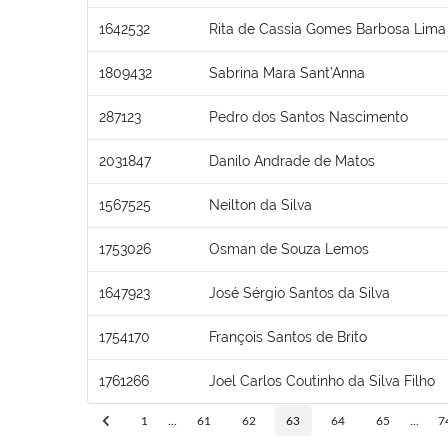
1642532
Rita de Cassia Gomes Barbosa Lima
1809432
Sabrina Mara Sant’Anna
287123
Pedro dos Santos Nascimento
2031847
Danilo Andrade de Matos
1567525
Neilton da Silva
1753026
Osman de Souza Lemos
1647923
José Sérgio Santos da Silva
1754170
François Santos de Brito
1761266
Joel Carlos Coutinho da Silva Filho
1
...
61
62
63
64
65
...
7