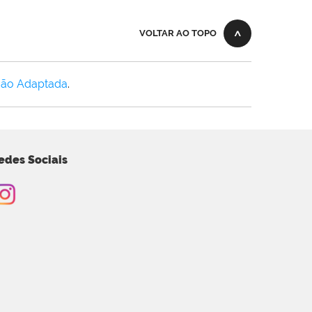
VOLTAR AO TOPO
Não Adaptada
.
edes Sociais