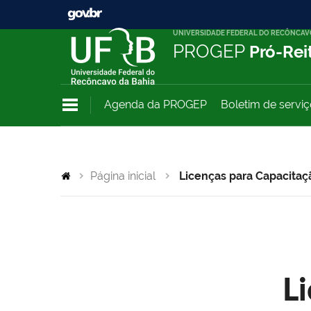
UNIVERSIDADE FEDERAL DO RECÔNCAV
PROGEP
Pró-Rei
Agenda da PROGEP
Boletim de servi
Página inicial
Licenças para Capacitaç
L