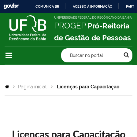
COMUNICA BR
ACESSO À INFORMAÇÃO
PARTI
IR
UNIVERSIDADE FEDERAL DO RECÔNCAVO DA BAHIA
PROGEP
Pró-Reitoria
PARA
O
de Gestão de Pessoas
CONTEÚDO
Buscar no portal
Página inicial
Licenças para Capacitação
Licenças para Capacitação