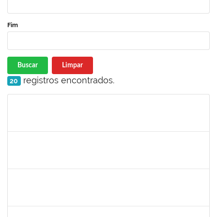
Fim
Buscar
Limpar
registros encontrados.
20
Matrícula
Nome
Cargo
Processo
Início
Fim
Status
2261057
GABRIELA MARIA CARNEIRO OLIVEIRA ALMEIDA
Técnico
23007.00012878/2025-92
04/08/2025
01/11/2025
Concluído
1477484
CLAUDIO ANTONIO FARIA VARGAS
Técnico
23007.00008722/2025-75
04/08/2025
02/09/2025
Concluído