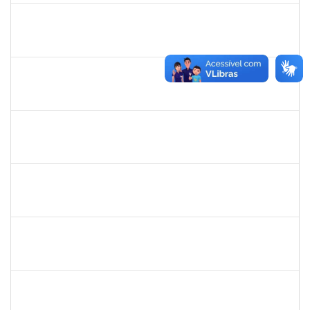
2257657
MARIA FABIANA BARRETO NERI
Técnico
23007.00002251/2025-95
07/07/2025
04/10/2025
Concluído
1837428
DANIELE CONCEICAO MARQUES
Técnico
23007.00005260/2025-41
04/07/2025
01/08/2025
Concluído
2257888
ARI MARQUES DE ARAUJO NETO
Técnico
23007.00006951/2025-71
03/07/2025
01/08/2025
Concluído
1729652
ANA CLARA BARREIROS DOS SANTOS
23007.00010043/2025-07
01/07/2025
28/08/2025
Concluído
1729652
ANA CLARA BARREIROS DOS SANTOS
Docente
23007.00011491/2025-02
01/07/2025
01/08/2025
Concluído
1539369
SERGIO ARMANDO DINIZ GUERRA FILHO
Docente
23007.00010015/2025-84
01/07/2025