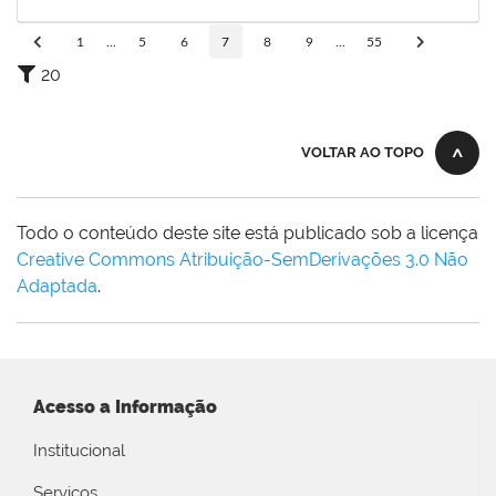
28/09/2025
Concluído
1
...
5
6
7
8
9
...
55
20
VOLTAR AO TOPO
Todo o conteúdo deste site está publicado sob a licença
Creative Commons Atribuição-SemDerivações 3.0 Não
Adaptada
.
Acesso a Informação
Institucional
Serviços