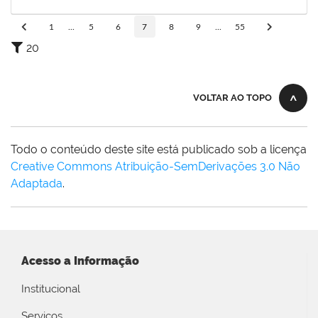
08/07/2025
Concluído
1
...
5
6
7
8
9
...
55
20
VOLTAR AO TOPO
Todo o conteúdo deste site está publicado sob a licença
Creative Commons Atribuição-SemDerivações 3.0 Não
Adaptada
.
Acesso a Informação
Institucional
Serviços