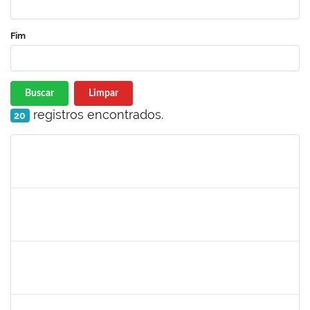
Fim
Buscar
Limpar
registros encontrados.
20
Matrícula
Nome
Cargo
Processo
Início
Fim
Status
2426970
RODRIGO JESUS DE OLIVEIRA
Técnico
23007.00003030/2025-14
17/07/2025
15/08/2025
Concluído
1759259
FABIANA DE JESUS CERQUEIRA
Técnico
23007.00006101/2025-32
14/07/2025
12/08/2025
Concluído