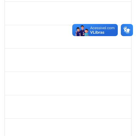
2257968
TAIANE OLIVEIRA MENEZES LEITE
Técnico
23007.00011055/2025-37
25/06/2025
24/07/2025
Concluído
2160310
PAULO RICARDO XAVIER ALMEIDA
Técnico
23007.00011101/2025-56
25/06/2025
25/07/2025
Concluído
2257639
ADRIELE GONZAGA DE MOURA
Técnico
23007.00004903/2025-77
25/06/2025
18/08/2025
Concluído
2259741
MOISES BRAGA RIBEIRO
Técnico
23007.00010775/2025-31
16/06/2025
15/07/2025
Concluído
1753043
MARCUS PIMENTEL OLIVEIRA
Técnico
23007.00012078/2025-61
09/06/2025
08/07/2025
Concluído
1670022
MARISE NASCIMENTO FLORES MOREIRA
Técnico
23007.00025959/2024-85
09/06/2025