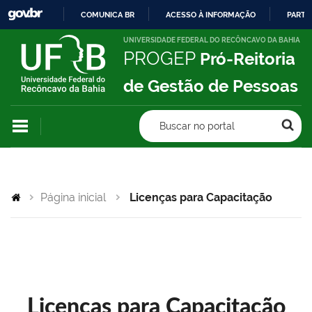
COMUNICA BR
ACESSO À INFORMAÇÃO
PARTI
IR
UNIVERSIDADE FEDERAL DO RECÔNCAVO DA BAHIA
PROGEP
Pró-Reitoria
PARA
O
de Gestão de Pessoas
CONTEÚDO
Buscar no portal
Página inicial
Licenças para Capacitação
Licenças para Capacitação