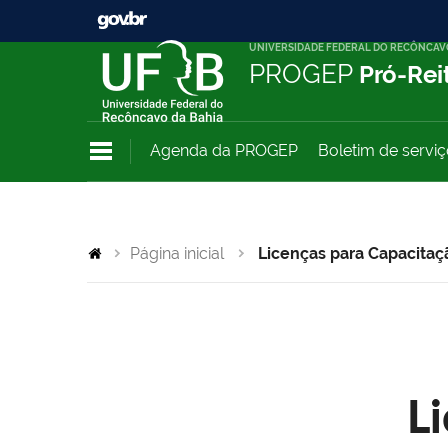
UNIVERSIDADE FEDERAL DO RECÔNCAV
PROGEP
Pró-Rei
Agenda da PROGEP
Boletim de servi
Página inicial
Licenças para Capacitaç
L