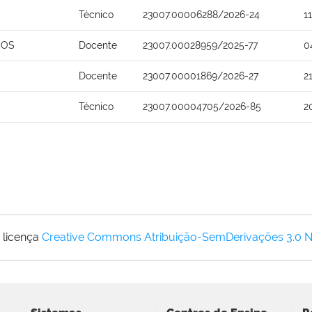
Técnico
23007.00006288/2026-24
1
MOS
Docente
23007.00028959/2025-77
0
Docente
23007.00001869/2026-27
2
Técnico
23007.00004705/2026-85
2
 licença
Creative Commons Atribuição-SemDerivações 3.0 