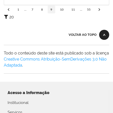
05/07/2025
Concluído
1
...
7
8
9
10
11
...
55
20
VOLTAR AO TOPO
Todo o conteúdo deste site está publicado sob a licença
Creative Commons Atribuição-SemDerivações 3.0 Não
Adaptada
.
Acesso a Informação
Institucional
Serviços