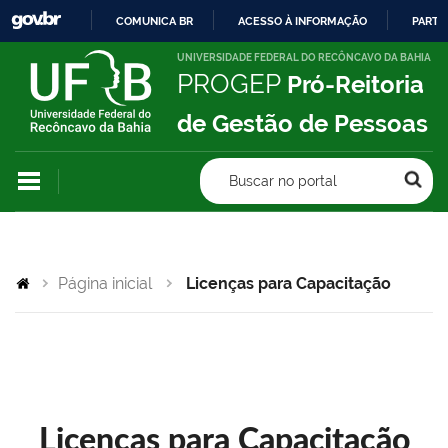
COMUNICA BR
ACESSO À INFORMAÇÃO
PARTI
IR
UNIVERSIDADE FEDERAL DO RECÔNCAVO DA BAHIA
PROGEP
Pró-Reitoria
PARA
O
de Gestão de Pessoas
CONTEÚDO
Buscar no portal
Página inicial
Licenças para Capacitação
Licenças para Capacitação