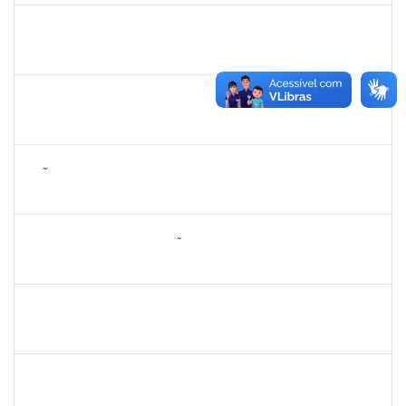
2267153
CRISTIANE BORGES PINHEIRO
Técnico
23007.00001445/2025-32
28/04/2025
26/07/2025
Concluído
2265919
JAMILLE DA SILVA PEREIRA
Técnico
23007.00004634/2025-65
28/04/2025
26/07/2025
Concluído
2257672
JOÃO VITOR MIRANDA DE SOUZA
Técnico
23007.00006025/2025-47
28/04/2025
26/06/2025
Concluído
2260005
ESTEFANIA DA CONCEIÇÃO NEVES
Técnico
23007.00025907/2024-34
22/04/2025
14/05/2025
Concluído
1836241
RODRIGO FERNANDES CUNHA
Técnico
23007.00003149/2025-02
09/04/2025
08/05/2025
Concluído
1838447
JOANE DIOGO SANTOS SANT'ANA
Técnico
23007.00005469/2025-24
07/04/2025