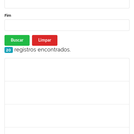
Fim
Buscar
Limpar
registros encontrados.
20
Matrícula
Nome
Cargo
Processo
Início
Fim
Status
2277033
JAMES LIMA CHAVES
Técnico
23007.00002772/2025-93
19/05/2025
17/08/2025
Concluído
2261493
LEANDRO MACIEL LOPES
Técnico
23007.00003021/2025-63
19/05/2025
17/06/2025
Concluído