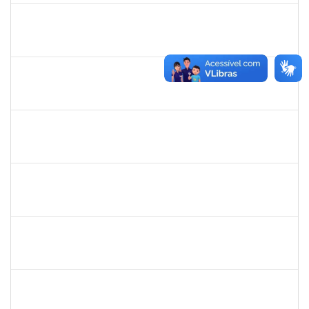
1217453
ANDRESSA HOSANA SOUZA DE OLIVEIRA
Técnico
23007.00027174/2023-69
02/01/2024
31/01/2024
Concluído
1872886
JURANDIR DE JESUS ALMEIDA
Técnico
23007.00027745/2022-78
02/01/2024
31/01/2024
Concluído
2142201
WINNIE MALI SAMPAIO LIMA
23007.00030182/2023-42
02/01/2024
16/01/2024
Concluído
2257639
ADRIELE GONZAGA DE MOURA
Técnico
23007.00030188/2023-74
02/01/2024
05/02/2024
Concluído
2258018
LUZIANE DOS SANTOS
Técnico
23007.00007418/2023-78
02/01/2024
02/03/2024
Concluído
2257468
OSCAR CARDOSO DE ALMEIDA NETO
Técnico
23007.00025236/2023-15
01/01/2024