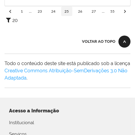
03/02/2024
Concluído
1
...
23
24
25
26
27
...
55
20
VOLTAR AO TOPO
Todo o conteúdo deste site está publicado sob a licença
Creative Commons Atribuição-SemDerivações 3.0 Não
Adaptada
.
Acesso a Informação
Institucional
Serviços