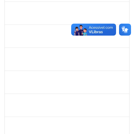
1847336
JAMILE MACHADO DA FRANCA SATURNINO
Técnico
23007.00019137/2023-79
16/11/2023
15/12/2023
Concluído
1871134
LUCILENE ROCHA SANTOS
Técnico
23007.00024205/2023-13
16/11/2023
15/12/2023
Concluído
1467312
JACIRA TEIXEIRA CASTRO
Docente
23007.00021224/2023-87
08/11/2023
07/01/2024
Concluído
1308736
JOELMA CERQUEIRA FADIGAS
Docente
23007.00021537/2023-75
06/11/2023
04/01/2024
Concluído
1630119
JACQUELINE COSTA DIAS PITANGUEIRA
Docente
23007.00022353/2023-62
06/11/2023
04/01/2024
Concluído
1717823
DEISY VITAL DOS SANTOS
Docente
23007.00022178/2023-34
06/11/2023