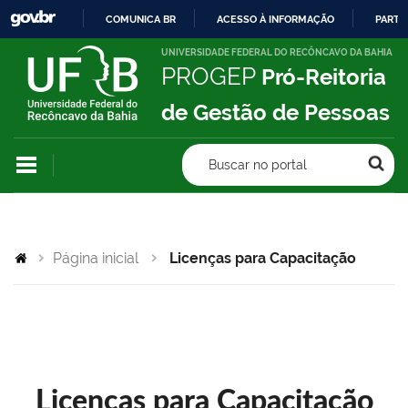
COMUNICA BR
ACESSO À INFORMAÇÃO
PARTI
IR
UNIVERSIDADE FEDERAL DO RECÔNCAVO DA BAHIA
PROGEP
Pró-Reitoria
PARA
O
de Gestão de Pessoas
CONTEÚDO
Buscar no portal
Página inicial
Licenças para Capacitação
Licenças para Capacitação