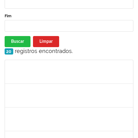
Fim
Buscar
Limpar
registros encontrados.
20
Matrícula
Nome
Cargo
Processo
Início
Fim
Status
2465951
HERMES PEDREIRA DA SILVA FILHO
Docente
23007.00020651/2023-38
24/11/2023
22/12/2023
Concluído
1870805
PEDRO DA COSTA BARBOSA
Técnico
23007.00025121/2023-16
24/11/2023
22/12/2023
Concluído