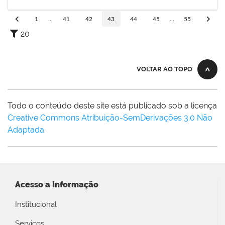
02/05/2020
Concluído
1
...
41
42
43
44
45
...
55
20
VOLTAR AO TOPO
Todo o conteúdo deste site está publicado sob a licença
Creative Commons Atribuição-SemDerivações 3.0 Não
Adaptada
.
Acesso a Informação
Institucional
Serviços