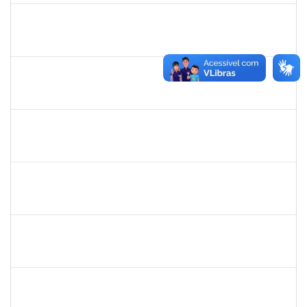
2183290
Sayuri Miranda Kuratani
Técnico
2300700027888/2019-09
21/02/2020
15/05/2020
Concluído
2039817
Alan Amorim Pinto
Técnico
23007.00025344/2019-21
17/02/2020
16/03/2020
Concluído
1557646
Rita de Cassia Falcao Borja Correia
Técnico
23007.00027589/2019-31
17/02/2020
02/03/2020
Concluído
1749843
Leandro Barreto de Souza
Técnico
23007.00028833/2019-05
10/02/2020
10/03/2020
Concluído
1760672
Denis Gadelha do Nascimento
Técnico
23007.00022199/2019-61
04/02/2020
03/05/2020
Concluído
1887545
Leila Selles Lima Silva
Técnico
23007.00023932/2019-24
03/02/2020