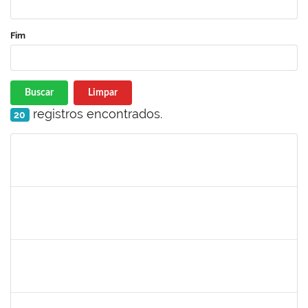
Fim
Buscar
Limpar
registros encontrados.
20
Matrícula
Nome
Cargo
Processo
Início
Fim
Status
1847366
Angela Cristina de Oliveira Lima
Técnico
23007.00021802/2019-13
02/03/2020
01/06/2020
Concluído
1885091
Eliene Rodrigues Silva
Técnico
23007.00022043/2019-05
02/03/2020
01/06/2020
Concluído