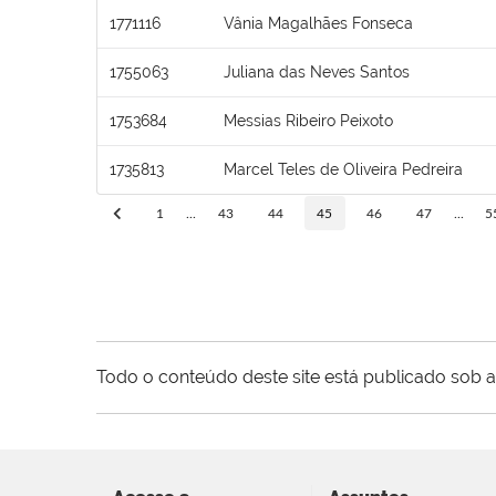
1771116
Vânia Magalhães Fonseca
1755063
Juliana das Neves Santos
1753684
Messias Ribeiro Peixoto
1735813
Marcel Teles de Oliveira Pedreira
1
...
43
44
45
46
47
...
5
Todo o conteúdo deste site está publicado sob a