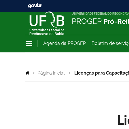
UNIVERSIDADE FEDERAL DO RECÔNCAV
PROGEP
Pró-Rei
Agenda da PROGEP
Boletim de servi
Página inicial
Licenças para Capacitaç
L