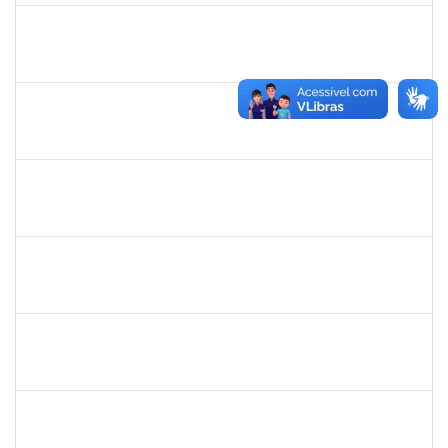
1838442
Vitória Caroline da Silva Porto
Técnico
23007.00012678/2019-78
29/10/2019
17/12/2019
Concluído
1367883
Margarete Costa Helioterio
Docente
23007.00012552/2019-85
29/10/2019
28/01/2020
Concluído
1753167
João Paulo dos Santos Alves
Técnico
23007.00022198/2019-88
28/10/2019
25/01/2020
Concluído
1755814
Bianca Caroline Souza de Lima
Técnico
23007.00017170/2019-44
15/10/2019
14/01/2020
Concluído
1757479
Suzana Moura Maia
Docente
23007.00020836/2019-02
15/10/2019
14/01/2020
Concluído
1761324
Wilson Jesus de Oliveira Junior
Técnico
23007.004273/2019-33
14/10/2019