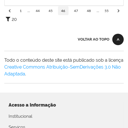
12/01/2020
Concluído
1
...
44
45
46
47
48
...
55
20
VOLTAR AO TOPO
Todo o conteúdo deste site está publicado sob a licença
Creative Commons Atribuição-SemDerivações 3.0 Não
Adaptada
.
Acesso a Informação
Institucional
Serviços