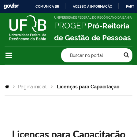
COMUNICA BR
ACESSO À INFORMAÇÃO
PARTI
IR
UNIVERSIDADE FEDERAL DO RECÔNCAVO DA BAHIA
PROGEP
Pró-Reitoria
PARA
O
de Gestão de Pessoas
CONTEÚDO
Buscar no portal
Página inicial
Licenças para Capacitação
Licenças para Capacitação