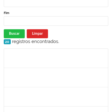
Fim
Buscar
Limpar
registros encontrados.
20
Matrícula
Nome
Cargo
Processo
Início
Fim
Status
1735813
Marcel Teles de Oliveira Pedreira
Técnico
23007.00015326/2019-71
02/12/2019
01/03/2020
Concluído
1871195
Verônica Ribeiro Viana
Técnico
23007.00022113/2019-95
02/12/2019
31/12/2019
Concluído