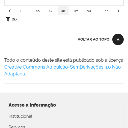
31/10/2019
Concluído
1
...
46
47
48
49
50
...
55
20
VOLTAR AO TOPO
Todo o conteúdo deste site está publicado sob a licença
Creative Commons Atribuição-SemDerivações 3.0 Não
Adaptada
.
Acesso a Informação
Institucional
Serviços