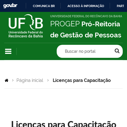
COMUNICA BR
ACESSO À INFORMAÇÃO
PARTI
IR
UNIVERSIDADE FEDERAL DO RECÔNCAVO DA BAHIA
PROGEP
Pró-Reitoria
PARA
O
de Gestão de Pessoas
CONTEÚDO
Buscar no portal
Página inicial
Licenças para Capacitação
Licenças para Capacitação