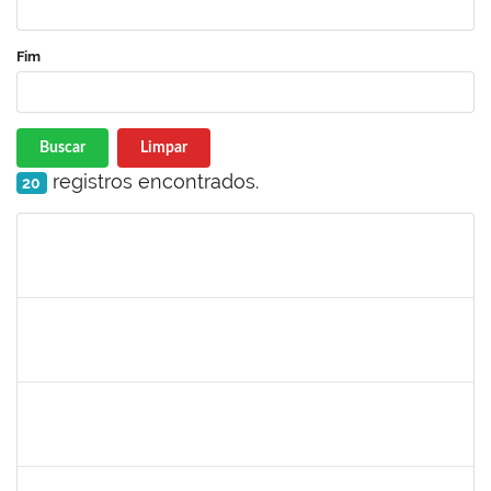
Fim
Buscar
Limpar
registros encontrados.
20
Matrícula
Nome
Cargo
Processo
Início
Fim
Status
1421392
Jose Roberto Santos Sampaio
Docente
23007.00016441/2019-36
01/09/2019
30/11/2019
Concluído
1642532
Rita de Cassia Gomes Barbosa Lima
Docente
23007.00016453/2019-03
20/08/2019
19/11/2019
Concluído