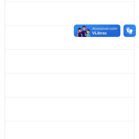
1758665
Tcherrison Diniz Alves
Técnico
23007.00007142/2019-73
05/08/2019
02/11/2019
Concluído
1864324
Juliana alves Braga
Técnico
23007.00016262/2019-19
05/08/2019
04/11/2019
Concluído
1730975
Zuleide Silva de Carvalho
Técnico
23007.00013995/2019-21
04/08/2019
02/09/2019
Concluído
1718454
Regina Marques de Souza
Docente
23007.00015809/2019-28
04/08/2019
02/11/2019
Concluído
1839635
Tais Cordeiro Campos
Técnico
23007.00015686/2019-51
02/08/2019
01/11/2019
Concluído
1745521
Jesus Manuel Delgado
Docente
23007.00012419/2019-87
01/08/2019