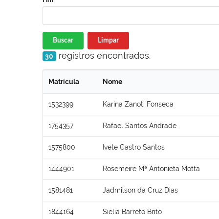
Buscar
Limpar
registros encontrados.
30
Matrícula
Nome
1532399
Karina Zanoti Fonseca
1754357
Rafael Santos Andrade
1575800
Ivete Castro Santos
1444901
Rosemeire Mª Antonieta Motta
1581481
Jadmilson da Cruz Dias
1844164
Sielia Barreto Brito