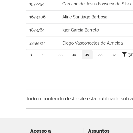
1572254
Caroline de Jesus Fonseca da Silva
1673006
Aline Santiago Barbosa
1873764
Igor Garcia Barreto
2755904
Diego Vasconcelos de Almeida
3
1
...
33
34
35
36
37
Todo o conteúdo deste site está publicado sob a
Acesso a
Assuntos