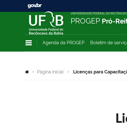
UNIVERSIDADE FEDERAL DO RECÔNCAV
PROGEP
Pró-Rei
Agenda da PROGEP
Boletim de servi
Página inicial
Licenças para Capacitaç
L