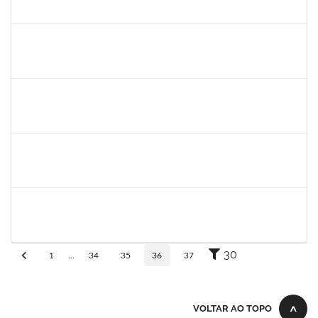
30/11/-0001
30/11/-0001
Concluído
23007.00013255/2024-04
30/11/-0001
30/11/-0001
Concluído
lucilene
30/11/-0001
30/11/-0001
Concluído
sabrina
30/11/-0001
30/11/-0001
Concluído
danilo
30/11/-0001
30/11/-0001
Concluído
30
1
...
34
35
36
37
VOLTAR AO TOPO