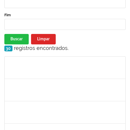
Fim
Buscar
Limpar
registros encontrados.
30
Matrícula
Nome
Cargo
Processo
Início
Fim
Status
1755323
Eron Lemos Piton
Técnico
23007.00001072/2019-33
01/03/2019
29/05/2019
Concluído
1717024
Nilson Antonio Ferreira Roseira
Docente
23007.003851/2019-78
25/02/2019
24/03/2019
Concluído