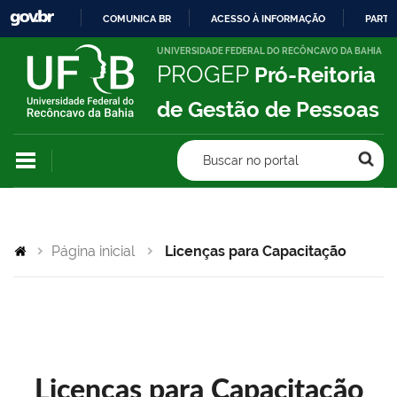
COMUNICA BR
ACESSO À INFORMAÇÃO
PARTI
IR
UNIVERSIDADE FEDERAL DO RECÔNCAVO DA BAHIA
PROGEP
Pró-Reitoria
PARA
O
de Gestão de Pessoas
CONTEÚDO
Buscar no portal
Página inicial
Licenças para Capacitação
Licenças para Capacitação