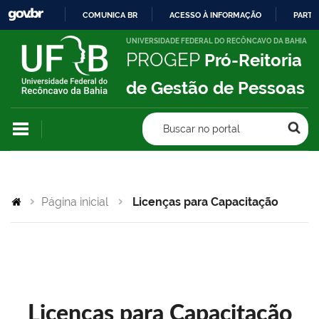
COMUNICA BR
ACESSO À INFORMAÇÃO
PARTI
IR
UNIVERSIDADE FEDERAL DO RECÔNCAVO DA BAHIA
PROGEP
Pró-Reitoria
PARA
O
de Gestão de Pessoas
CONTEÚDO
Buscar no portal
Página inicial
Licenças para Capacitação
Licenças para Capacitação