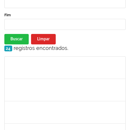
Fim
Buscar
Limpar
registros encontrados.
24
Matrícula
Nome
Cargo
Processo
Início
Fim
Status
romenique
Selecione...
30/11/-0001
30/11/-0001
Concluído
rodrigo fernandes
30/11/-0001
30/11/-0001
Concluído