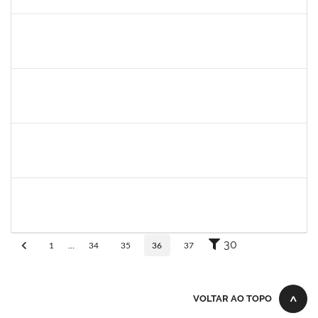
30/11/-0001
Concluído
1345024
Ana
30/11/-0001
30/11/-0001
Concluído
aida
30/11/-0001
30/11/-0001
Concluído
fabricio mor
30/11/-0001
30/11/-0001
Concluído
adriele
30/11/-0001
30/11/-0001
Concluído
30
1
...
34
35
36
37
VOLTAR AO TOPO