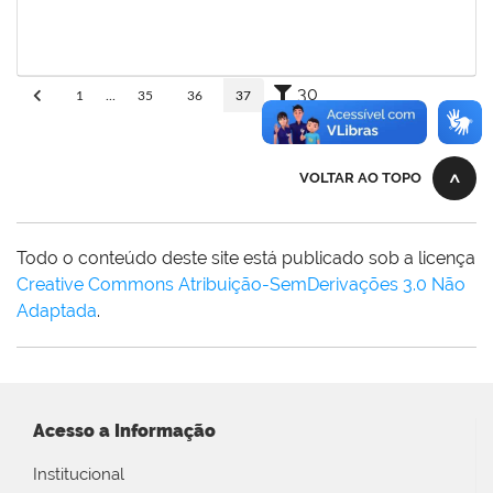
adriele
30/11/-0001
30/11/-0001
Concluído
30
1
...
35
36
37
VOLTAR AO TOPO
Todo o conteúdo deste site está publicado sob a licença
Creative Commons Atribuição-SemDerivações 3.0 Não
Adaptada
.
Acesso a Informação
Institucional