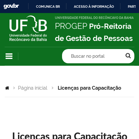
COMUNICA BR
ACESSO À INFORMAÇÃO
PARTI
IR
UNIVERSIDADE FEDERAL DO RECÔNCAVO DA BAHIA
PROGEP
Pró-Reitoria
PARA
O
de Gestão de Pessoas
CONTEÚDO
Buscar no portal
Página inicial
Licenças para Capacitação
Licenças para Capacitação