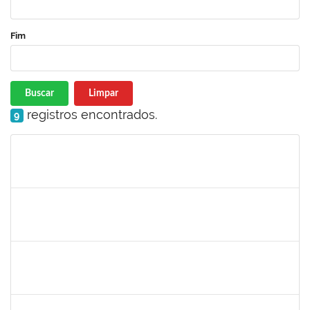
Fim
Buscar
Limpar
registros encontrados.
9
Matrícula
Nome
Cargo
Processo
Início
Fim
Status
frederico
30/11/-0001
30/11/-0001
Concluído
patrcia
30/11/-0001
30/11/-0001
Concluído